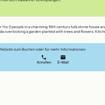
for 1 to 3 people in a charming 19th century tufa stone house a
 overlooking a garden planted with trees and flowers. Kitchen
 Website zum Buchen oder für mehr Informationen.
Anrufen
E-Mail