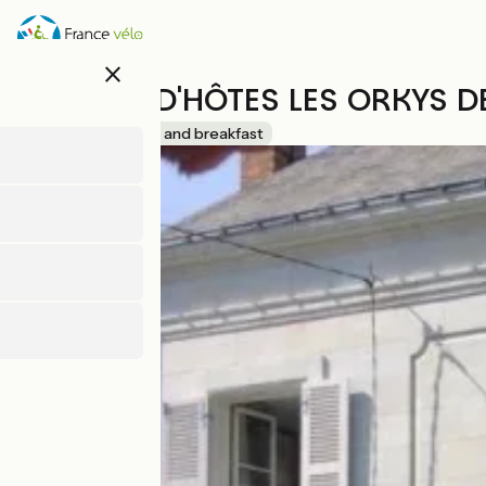
Direkt
zum
Inhalt
close
MAISON D'HÔTES LES ORKYS DE
Accueil Vélo
Bed and breakfast