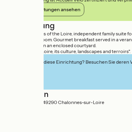
Ihre Verpflichtungen ansehen
Beschreibung
"Close to the quays of the Loire, independent family suite 
and private bathroom. Gourmet breakfast served in a veranda
parking available in an enclosed courtyard.
Our passion: the Loire, its culture, landscapes and terroirs".
Interessiert Sie diese Einrichtung? Besuchen Sie deren
Localisation
31 rue Félix Faure 49290 Chalonnes-sur-Loire