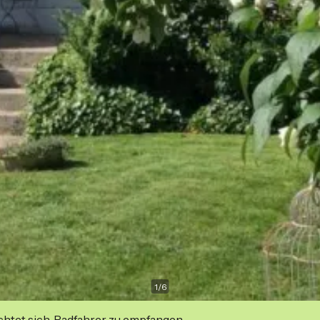
1
/
6
ichtet sich, Radfahrer zu empfangen.