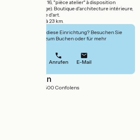
Sur place : Galerie 16, "pièce atelier" à disposition
(peinture, bricolage). Boutique d'architecture intérieure,
décoration, galerie d'art.
Circuit du Vigean à 23 km.
Interessiert Sie diese Einrichtung? Besuchen Sie
deren Website zum Buchen oder für mehr
Informationen.
Anrufen
E-Mail
Localisation
16 rue du soleil 16500 Confolens