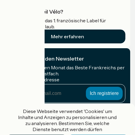
Was ist Accueil Vélo?
Accueil Vélo ist das 1. französische Label für
Radfahrer im Urlaub.
Mehr erfahren
Ich abonniere den Newsletter
Erhalten Sie jeden Monat das Beste Frankreichs per
Rad in Ihrem Postfach.
Meine E-Mail-Adresse
Meine
E-
Mail-
Anmeldebedingungen
Adresse
Diese Webseite verwendet 'Cookies' um
Inhalte und Anzeigen zu personalisieren und
Gefördert im Rahmen von Destination France
zu analysieren. Bestimmen Sie, welche
Dienste benutzt werden dürfen