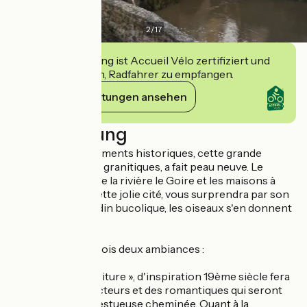
2
/
17
Diese Einrichtung ist Accueil Vélo zertifiziert und
verpflichtet sich, Radfahrer zu empfangen.
Ihre Verpflichtungen ansehen
Beschreibung
Inscrite aux Monuments historiques, cette grande
bâtisse en pierres granitiques, a fait peau neuve. Le
Manoir, blotti entre la rivière le Goire et les maisons à
pans de bois de cette jolie cité, vous surprendra par son
calme. Dans le jardin bucolique, les oiseaux s'en donnent
à cœur joie.
Trois chambres trois deux ambiances :
« la chambre d'écriture », d'inspiration 19ème siècle fera
le bonheur des lecteurs et des romantiques qui seront
éblouis par la majestueuse cheminée. Quant à la