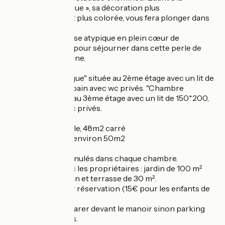
chambre « artistique », sa décoration plus
contemporaine et plus colorée, vous fera plonger dans
les années 60/70.
En bref, une adresse atypique en plein cœur de
Confolens, idéale pour séjourner dans cette perle de
Charente Limousine.
"Chambre Artistique" située au 2ème étage avec un lit de
160*200, salle de bain avec wc privés. "Chambre
d'Ecriture" située au 3ème étage avec un lit de 150*200,
salle d'eau avec wc privés.
chambre médiévale, 48m2 carré
Terrasse privée d’environ 50m2
Wifi et poêle à granulés dans chaque chambre.
A disposition avec les propriétaires : jardin de 100 m²
avec salon de jardin et terrasse de 30 m².
Tables d'hôtes sur réservation (15€ pour les enfants de
moins de 12 ans).
Possibilité de se garer devant le manoir sinon parking
public à 50 mètres.