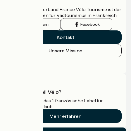
Wer sind wir?
Der nationale Verband France Vélo Tourisme ist der
offizielle Leitfaden für Radtourismus in Frankreich.
Instagram
Facebook
Kontakt
Unsere Mission
Pressebereich
Profi-Bereich
Was ist Accueil Vélo?
Accueil Vélo ist das 1. französische Label für
Radfahrer im Urlaub.
Mehr erfahren