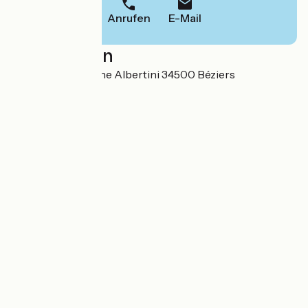
Anrufen
E-Mail
Localisation
16 Avenue Enseigne Albertini 34500 Béziers