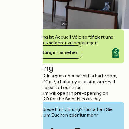
2
/
3
Diese Einrichtung ist Accueil Vélo zertifiziert und
verpflichtet sich, Radfahrer zu empfangen.
Ihre Verpflichtungen ansehen
Beschreibung
This room of 29 m2 in a guest house with a bathroom,
toilet, a veranda of 10m ², a balcony crossing 5m ², will
make you discover a part of our trips
The treatment room will open in pre-opening on
December 6th, 2020 for the Saint Nicolas day.
Interessiert Sie diese Einrichtung? Besuchen Sie
deren Website zum Buchen oder für mehr
Informationen.