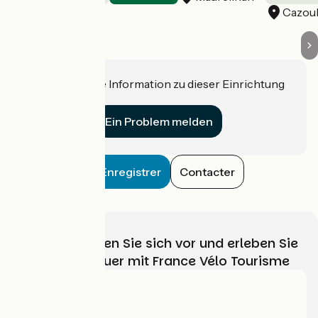
Cazoul
Haben Sie eine Information zu dieser Einrichtung
für uns?
Ein Problem melden
Enregistrer
Contacter
Wählen, bereiten Sie sich vor und erleben Sie
Ihr Radabenteuer mit France Vélo Tourisme