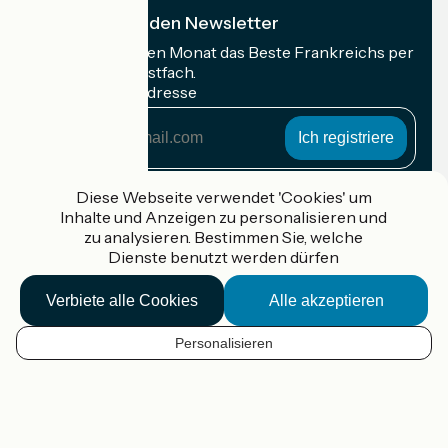
Ich abonniere den Newsletter
Erhalten Sie jeden Monat das Beste Frankreichs per
Rad in Ihrem Postfach.
Meine E-Mail-Adresse
Meine
E-
Mail-
Anmeldebedingungen
Adresse
Diese Webseite verwendet 'Cookies' um
Inhalte und Anzeigen zu personalisieren und
Gefördert im Rahmen von Destination France
zu analysieren. Bestimmen Sie, welche
Dienste benutzt werden dürfen
Verbiete alle Cookies
Alle akzeptieren
Accueil Vélo Pro
Kontakt
Personalisieren
Rechtliche Informationen
DE
Kontakt
Privacy policy
Kartenoptionen
Réalisation :
StudioJuillet
et
France Vélo Tourisme
Standard-Kartenhintergrund