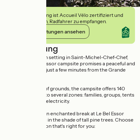
2
/
4
Diese Einrichtung ist Accueil Vélo zertifiziert und
verpflichtet sich, Radfahrer zu empfangen.
Ihre Verpflichtungen ansehen
Beschreibung
Nestling in a green setting in Saint-Michel-Chef-Chef,
the 2-star Le Bel Essor campsite promises a peaceful and
rejuvenating stay, just a few minutes from the Grande
Plage de Tharon.
Set in 2 hectares of grounds, the campsite offers 140
pitches divided into several zones: families, groups, tents
and plots without electricity.
Treat yourself to an enchanted break at Le Bel Essor
campsite, nestling in the shade of tall pine trees. Choose
the accommodation that's right for you: