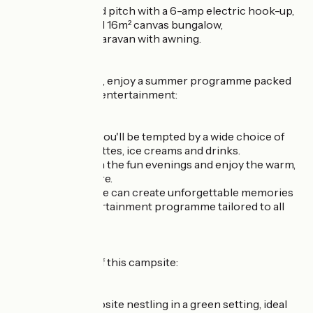
a spacious, shaded pitch with a 6-amp electric hook-up,
in a fully-equipped 16m² canvas bungalow,
a fully-equipped caravan with awning.
In July and August, enjoy a summer programme packed
with flavours and entertainment:
At the snack bar, you'll be tempted by a wide choice of
grilled meats, galettes, ice creams and drinks.
Every week, join in the fun evenings and enjoy the warm,
festive atmosphere.
Young and old alike can create unforgettable memories
thanks to an entertainment programme tailored to all
ages.
The advantages of this campsite:
A traditional campsite nestling in a green setting, ideal