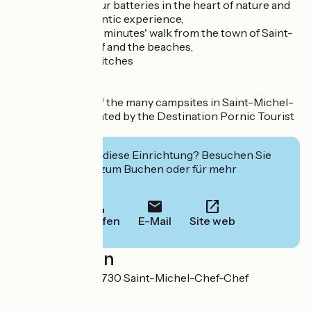
for recharging your batteries in the heart of nature and
enjoying an authentic experience,
Located just a few minutes' walk from the town of Saint-
Michel-Chef-Chef and the beaches,
Spacious, shady pitches
Bel Essor is one of the many campsites in Saint-Michel-
Chef-Chef presented by the Destination Pornic Tourist
Office.
Interessiert Sie diese Einrichtung? Besuchen Sie
deren Website zum Buchen oder für mehr
Informationen.
Anrufen
E-Mail
Site web
Localisation
Rue de Tharon 44730 Saint-Michel-Chef-Chef