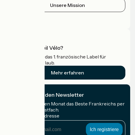
Unsere Mission
Pressebereich
Profi-Bereich
Was ist Accueil Vélo?
Accueil Vélo ist das 1. französische Label für
Radfahrer im Urlaub.
Mehr erfahren
Ich abonniere den Newsletter
Erhalten Sie jeden Monat das Beste Frankreichs per
Rad in Ihrem Postfach.
Meine E-Mail-Adresse
Meine
E-