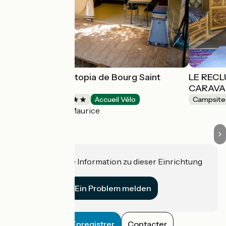
Les Chalets Huttopia de Bourg Saint
LE REC
Maurice
CARAVA
Campsites
Accueil Vélo
Campsite
Bourg-Saint-Maurice
Haben Sie eine Information zu dieser Einrichtung
für uns?
Ein Problem melden
Enregistrer
Contacter