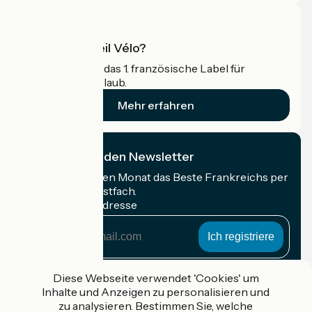
Was ist Accueil Vélo?
Accueil Vélo ist das 1. französische Label für
Radfahrer im Urlaub.
Mehr erfahren
Ich abonniere den Newsletter
Erhalten Sie jeden Monat das Beste Frankreichs per
Rad in Ihrem Postfach.
Meine E-Mail-Adresse
Meine
E-
Mail-
Anmeldebedingungen
Adresse
Diese Webseite verwendet 'Cookies' um
Inhalte und Anzeigen zu personalisieren und
Gefördert im Rahmen von Destination France
zu analysieren. Bestimmen Sie, welche