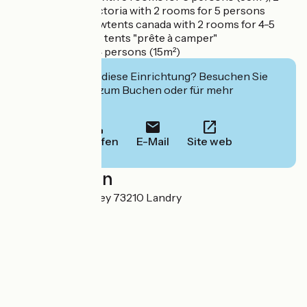
bungalowtents victoria with 2 rooms for 5 persons
(20m²), 4 bungalowtents canada with 2 rooms for 4-5
pers. (20m²) and 3 tents "prête à camper"
with 2 rooms for 4 persons (15m²)
Interessiert Sie diese Einrichtung? Besuchen Sie
deren Website zum Buchen oder für mehr
Informationen.
Anrufen
E-Mail
Site web
Localisation
170 route du Perrey 73210 Landry