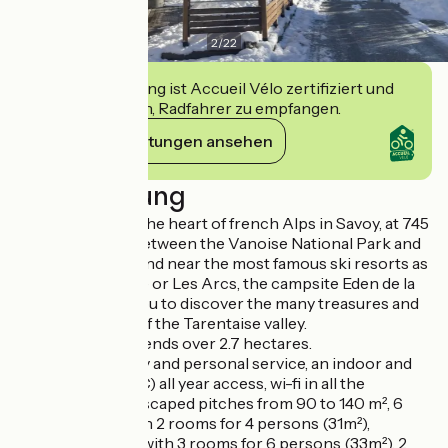
2
/
22
Diese Einrichtung ist Accueil Vélo zertifiziert und
verpflichtet sich, Radfahrer zu empfangen.
Ihre Verpflichtungen ansehen
Beschreibung
Ideally located in the heart of french Alps in Savoy, at 745
meters altitude, between the Vanoise National Park and
the Beaufortain; and near the most famous ski resorts as
Tignes, Val d'Isère or Les Arcs, the campsite Eden de la
Vanoise invites you to discover the many treasures and
nature activities of the Tarentaise valley.
The campsite extends over 2.7 hectares.
We offer a friendly and personal service, an indoor and
heated pool (30°C) all year access, wi-fi in all the
campsite, 94 landscaped pitches from 90 to 140 m², 6
mobilehomes with 2 rooms for 4 persons (31m²),
8 mobile-homes with 3 rooms for 6 persons (33m²), 2