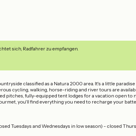
ichtet sich, Radfahrer zu empfangen.
ntryside classified as a Natura 2000 area. It's a little paradise
ous cycling, walking, horse-riding and river tours are availab
 pitches, fully-equipped tent lodges for a vacation open to n
gourmet, you'll find everything you need to recharge your batt
losed Tuesdays and Wednesdays in low season) - closed Thurs