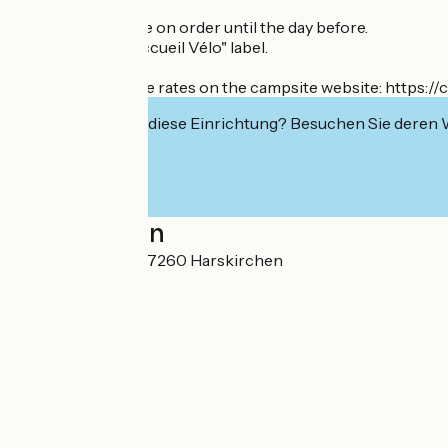
Breakfast available on order until the day before.
Campsite with "Accueil Vélo" label.
RATES 2026 -> see rates on the campsite website: https://
Interessiert Sie diese Einrichtung? Besuchen Sie deren
Localisation
14A rue du canal 67260 Harskirchen