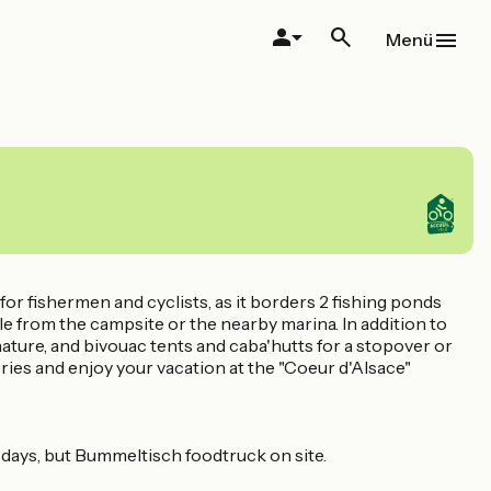
Menü
 for fishermen and cyclists, as it borders 2 fishing ponds
le from the campsite or the nearby marina. In addition to
ature, and bivouac tents and caba'hutts for a stopover or
eries and enjoy your vacation at the "Coeur d'Alsace"
days, but Bummeltisch foodtruck on site.