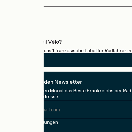
Pressebereich
Profi-Bereich
Was ist Accueil Vélo?
Accueil Vélo ist das 1. französische Label für Radfahrer i
Ich abonniere den Newsletter
Erhalten Sie jeden Monat das Beste Frankreichs per Rad 
Meine E-Mail-Adresse
Meine
E-
Mail-
Anmeldebedingungen
Adresse