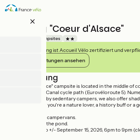
Direkt
zum
Inhalt
close
Camping "Coeur d'Alsace"
Accueil Vélo
Campsites
Diese Einrichtung ist Accueil Vélo zertifiziert und verpfl
Ihre Verpflichtungen ansehen
Beschreibung
The "Coeur d'Alsace" campsite is located in the middle of cou
and the Saar Coal Canal cycle path (Eurovéloroute 5). Numer
pitches occupied by sedentary campers, we also offer shaded
getaway. Whether you're a nature lover, a history buff or a 
campsite.
Emptying area for campervans.
Swimming area in the pond.
Snack bar: May 1 to +/- September 15, 2026, 6pm to 9pm (c