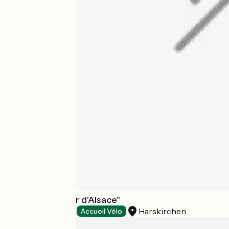
Camping "Coeur d'Alsace"
Harskirchen
Campsites
Accueil Vélo