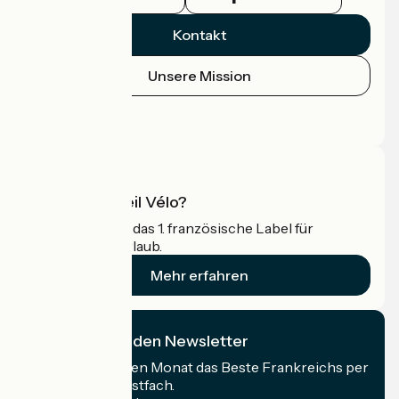
Kontakt
Unsere Mission
Pressebereich
Profi-Bereich
Was ist Accueil Vélo?
Accueil Vélo ist das 1. französische Label für
Radfahrer im Urlaub.
Mehr erfahren
Ich abonniere den Newsletter
Erhalten Sie jeden Monat das Beste Frankreichs per
Rad in Ihrem Postfach.