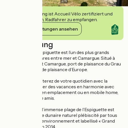
2
/
6
Diese Einrichtung ist Accueil Vélo zertifiziert und
verpflichtet sich, Radfahrer zu empfangen.
Ihre Verpflichtungen ansehen
Beschreibung
Le camping de l’Espiguette est l’un des plus grands
d’Europe. 42 hectares entre mer et Camargue. Situé à
l’extrémité de Port Camargue, port de plaisance du Grau
du Roi et 1er Port de plaisance d’Europe.
Ici vous déconnecterez de votre quotidien avec la
promesse de passer des vacances en harmonie avec
l’environnement, en emplacement ou en mobile home,
en famille ou entre amis.
L’accès direct sur l’immense plage de l’Espiguette est
unique, un système dunaire naturel plébiscité par tous
les amoureux de l’environnement et labellisé « Grand
Site de France » en 2014.