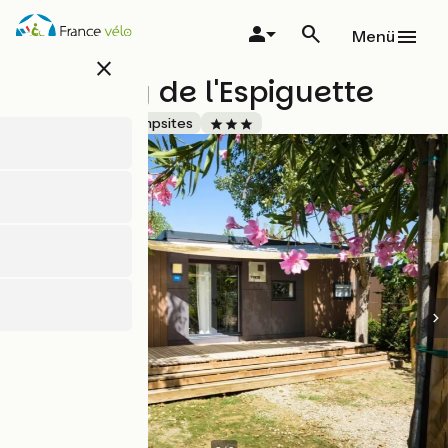
Direkt
zum
Menü
Inhalt
close
Camping de l'Espiguette
Accueil Vélo
Campsites