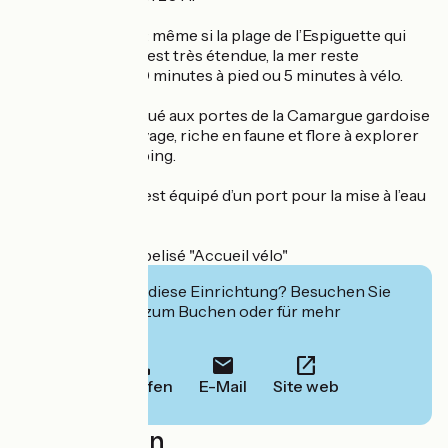
Oubliez la voiture : même si la plage de l’Espiguette qui
borde le camping est très étendue, la mer reste
accessible à 15-20 minutes à pied ou 5 minutes à vélo.
Le camping est situé aux portes de la Camargue gardoise
: un territoire sauvage, riche en faune et flore à explorer
au départ du camping.
Le + : Le camping est équipé d’un port pour la mise à l’eau
de vos bateaux.
Le camping est labelisé "Accueil vélo"
Interessiert Sie diese Einrichtung? Besuchen Sie
deren Website zum Buchen oder für mehr
Informationen.
Anrufen
E-Mail
Site web
Localisation