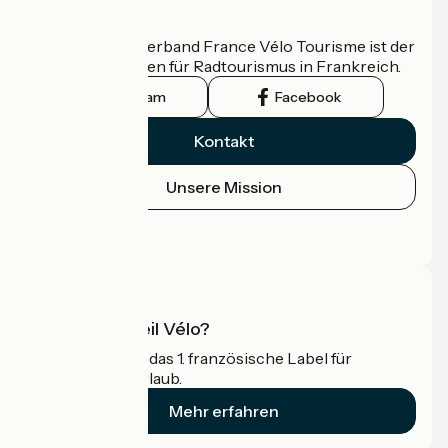
Wer sind wir?
Der nationale Verband France Vélo Tourisme ist der
offizielle Leitfaden für Radtourismus in Frankreich.
Instagram
Facebook
Kontakt
Unsere Mission
Pressebereich
Profi-Bereich
Was ist Accueil Vélo?
Accueil Vélo ist das 1. französische Label für
Radfahrer im Urlaub.
Mehr erfahren