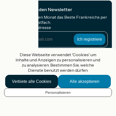
Ich abonniere den Newsletter
Erhalten Sie jeden Monat das Beste Frankreichs per
Rad in Ihrem Postfach.
Meine E-Mail-Adresse
Meine
E-
Mail-
Anmeldebedingungen
Adresse
Diese Webseite verwendet 'Cookies' um
Inhalte und Anzeigen zu personalisieren und
Gefördert im Rahmen von Destination France
zu analysieren. Bestimmen Sie, welche
Dienste benutzt werden dürfen
Verbiete alle Cookies
Alle akzeptieren
Accueil Vélo Pro
Kontakt
Personalisieren
Rechtliche Informationen
DE
Kontakt
Privacy policy
Kartenoptionen
Réalisation :
StudioJuillet
et
France Vélo Tourisme