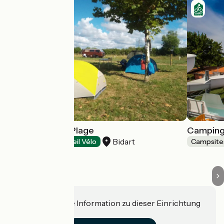
Camping de la Plage
Camping 
Bidart
Campsites
Accueil Vélo
Campsite
Haben Sie eine Information zu dieser Einrichtung
für uns?