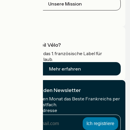
Unsere Mission
Pressebereich
Profi-Bereich
Was ist Accueil Vélo?
Accueil Vélo ist das 1. französische Label für
Radfahrer im Urlaub.
Mehr erfahren
Ich abonniere den Newsletter
Erhalten Sie jeden Monat das Beste Frankreichs per
Rad in Ihrem Postfach.
Meine E-Mail-Adresse
Meine
E-