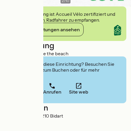
2
/
10
Diese Einrichtung ist Accueil Vélo zertifiziert und
verpflichtet sich, Radfahrer zu empfangen.
Ihre Verpflichtungen ansehen
Beschreibung
Campsite opposite the beach
Interessiert Sie diese Einrichtung? Besuchen Sie
deren Website zum Buchen oder für mehr
Informationen.
Anrufen
Site web
Localisation
Rue de la Gare 64210 Bidart