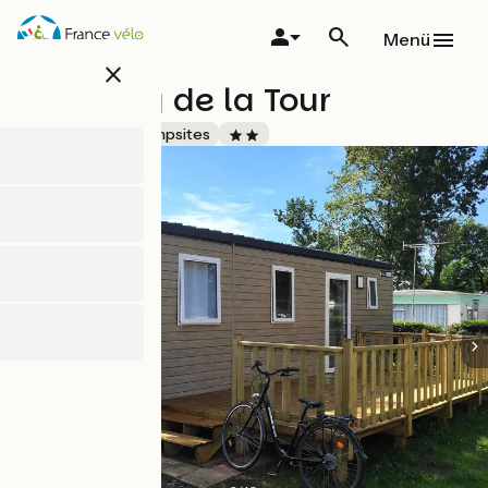
Direkt
zum
Menü
Inhalt
close
Camping de la Tour
Accueil Vélo
Campsites