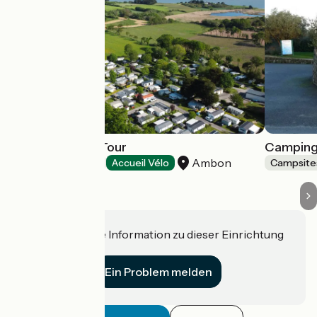
Camping de la Tour
Camping
Ambon
Campsites
Accueil Vélo
Campsite
Haben Sie eine Information zu dieser Einrichtung
für uns?
Ein Problem melden