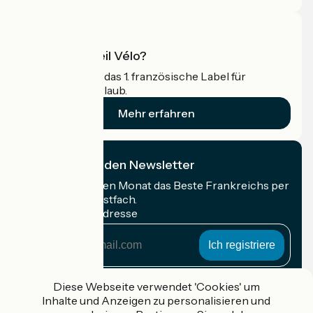
Was ist Accueil Vélo?
Accueil Vélo ist das 1. französische Label für
Radfahrer im Urlaub.
Mehr erfahren
Ich abonniere den Newsletter
Erhalten Sie jeden Monat das Beste Frankreichs per
Rad in Ihrem Postfach.
Meine E-Mail-Adresse
Meine
E-
Mail-
Anmeldebedingungen
Adresse
Diese Webseite verwendet 'Cookies' um
Inhalte und Anzeigen zu personalisieren und
Gefördert im Rahmen von Destination France