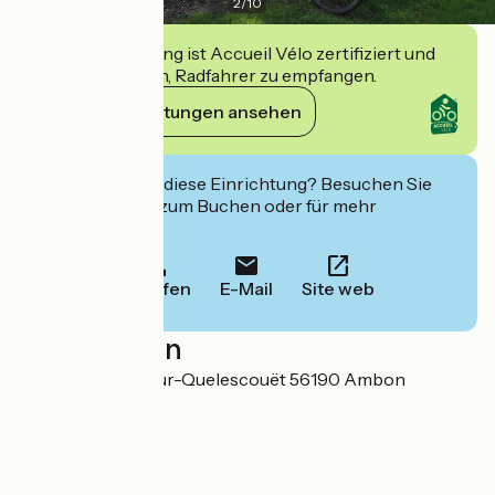
2
/
10
Diese Einrichtung ist Accueil Vélo zertifiziert und
verpflichtet sich, Radfahrer zu empfangen.
Ihre Verpflichtungen ansehen
Interessiert Sie diese Einrichtung? Besuchen Sie
deren Website zum Buchen oder für mehr
Informationen.
Anrufen
E-Mail
Site web
Localisation
1 Chemin de la Tour-Quelescouët 56190 Ambon