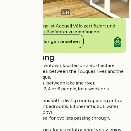
2
/
14
Diese Einrichtung ist Accueil Vélo zertifiziert und
verpflichtet sich, Radfahrer zu empfangen.
Ihre Verpflichtungen ansehen
Beschreibung
2 minutes from downtown, located on a 90-hectare
wooded leisure area, between the Touques river and the
lake of Pont-l'Evêque.
Beautiful airy plots, between lake and river.
Mobile homes for 2, 4 or 6 people, for a week or a
weekend.
Lodges for 5 persons with a living room opening onto a
covered terrace (2 bedrooms, kitchenette, 20L water
supply and electricity).
3 Bivouac tents ideal for cyclists passing through.
4 Trailers
With family or friends, for a restful or sporty stay, enjoy