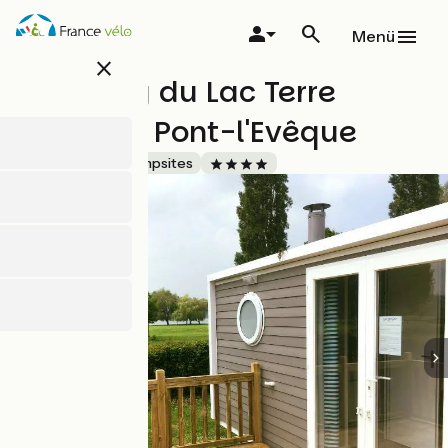
Direkt
zum
Menü
Inhalt
close
Camping du Lac Terre
d'Auge à Pont-l'Evêque
Accueil Vélo
Campsites