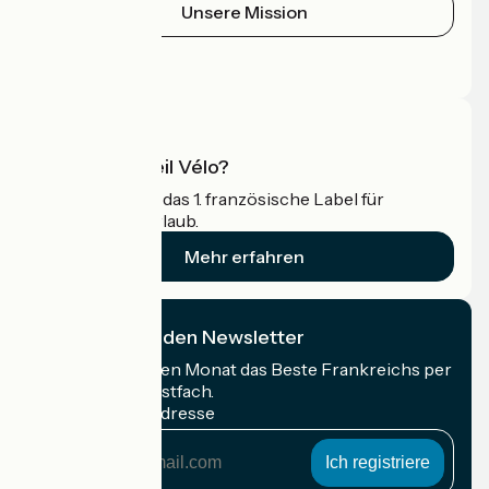
Unsere Mission
Pressebereich
Profi-Bereich
Was ist Accueil Vélo?
Accueil Vélo ist das 1. französische Label für
Radfahrer im Urlaub.
Mehr erfahren
Ich abonniere den Newsletter
Erhalten Sie jeden Monat das Beste Frankreichs per
Rad in Ihrem Postfach.
Meine E-Mail-Adresse
Meine
E-