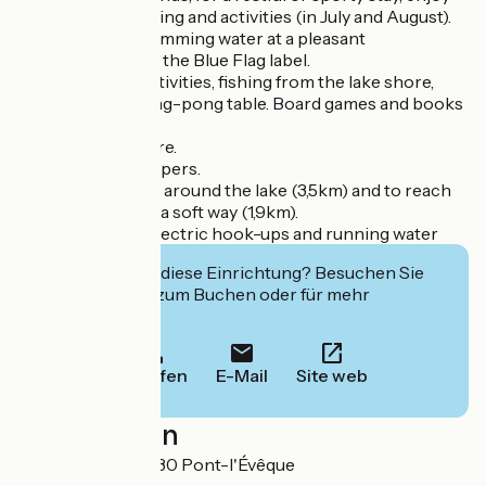
the beach, swimming and activities (in July and August).
Beach nearby, swimming water at a pleasant
temperature, with the Blue Flag label.
Water and land activities, fishing from the lake shore,
petanque field, ping-pong table. Board games and books
available.
Small grocery store.
Free WIFI for campers.
Possibility to walk around the lake (3,5km) and to reach
the city center by a soft way (1,9km).
1 sanitary block, electric hook-ups and running water
Interessiert Sie diese Einrichtung? Besuchen Sie
deren Website zum Buchen oder für mehr
Informationen.
Anrufen
E-Mail
Site web
Localisation
Base de loisirs 14130 Pont-l'Évêque