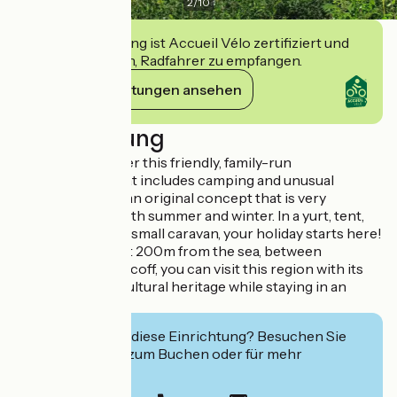
2
/
10
Diese Einrichtung ist Accueil Vélo zertifiziert und
verpflichtet sich, Radfahrer zu empfangen.
Ihre Verpflichtungen ansehen
Beschreibung
Come and discover this friendly, family-run
establishment that includes camping and unusual
accommodation, an original concept that is very
comfortable in both summer and winter. In a yurt, tent,
hiker's hut, van or small caravan, your holiday starts here!
Ideally located just 200m from the sea, between
Carantec and Roscoff, you can visit this region with its
rich natural and cultural heritage while staying in an
unusual setting.
Interessiert Sie diese Einrichtung? Besuchen Sie
deren Website zum Buchen oder für mehr
Informationen.