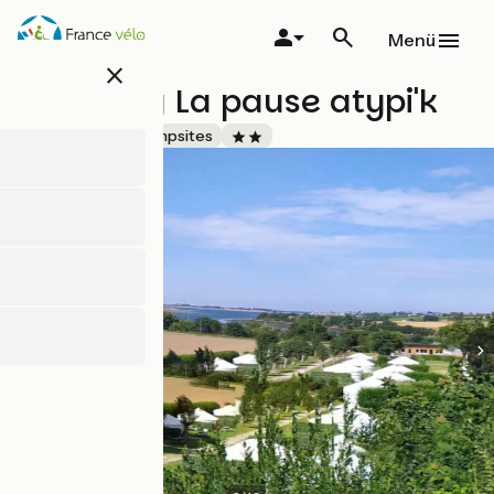
Direkt
zum
Menü
Inhalt
close
Camping La pause atypi'k
Accueil Vélo
Campsites