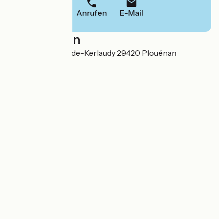
Anrufen
E-Mail
Localisation
181 Pont de la Corde-Kerlaudy 29420 Plouénan