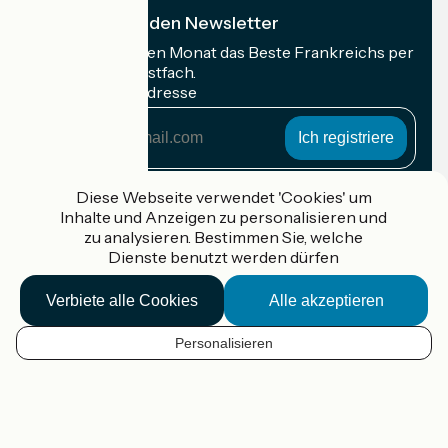
Ich abonniere den Newsletter
Erhalten Sie jeden Monat das Beste Frankreichs per
Rad in Ihrem Postfach.
Meine E-Mail-Adresse
Meine
E-
Mail-
Anmeldebedingungen
Adresse
Diese Webseite verwendet 'Cookies' um
Inhalte und Anzeigen zu personalisieren und
Gefördert im Rahmen von Destination France
zu analysieren. Bestimmen Sie, welche
Dienste benutzt werden dürfen
Verbiete alle Cookies
Alle akzeptieren
Accueil Vélo Pro
Kontakt
Personalisieren
Rechtliche Informationen
DE
Kontakt
Privacy policy
Kartenoptionen
Réalisation :
StudioJuillet
et
France Vélo Tourisme
Standard-Kartenhintergrund