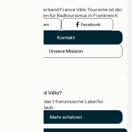
Wer sind wir?
Der nationale Verband France Vélo Tourisme ist der
offizielle Leitfaden für Radtourismus in Frankreich.
Instagram
Facebook
Kontakt
Unsere Mission
Pressebereich
Profi-Bereich
Was ist Accueil Vélo?
Accueil Vélo ist das 1. französische Label für
Radfahrer im Urlaub.
Mehr erfahren