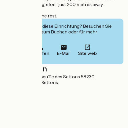
catamarans, sailing, efoïl... just 200 metres away.
You enjoy, we do the rest.
Interessiert Sie diese Einrichtung? Besuchen Sie
deren Website zum Buchen oder für mehr
Informationen.
Anrufen
E-Mail
Site web
Localisation
Impasse de la presqu'île des Settons 58230
Montsauche-les-Settons