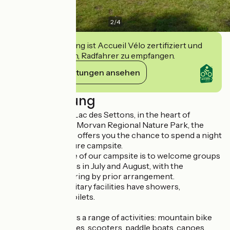
2
/
4
Diese Einrichtung ist Accueil Vélo zertifiziert und
verpflichtet sich, Radfahrer zu empfangen.
Ihre Verpflichtungen ansehen
Beschreibung
On the shores of Lac des Settons, in the heart of
Burgundy and the Morvan Regional Nature Park, the
Domaine Activital offers you the chance to spend a night
or more at its nature campsite.
The main purpose of our campsite is to welcome groups
and leisure centres in July and August, with the
possibility of catering by prior arrangement.
The campsite sanitary facilities have showers,
washbasins and toilets.
Activital also offers a range of activities: mountain bike
hire, mountain bikes, scooters, paddle boats, canoes,