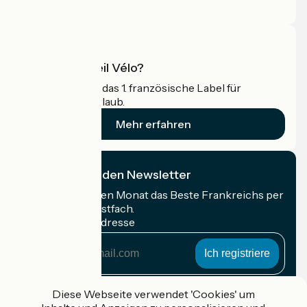
Profi-Bereich
Was ist Accueil Vélo?
Accueil Vélo ist das 1. französische Label für
Radfahrer im Urlaub.
Mehr erfahren
Ich abonniere den Newsletter
Erhalten Sie jeden Monat das Beste Frankreichs per
Rad in Ihrem Postfach.
Meine E-Mail-Adresse
Meine
E-
Mail-
Anmeldebedingungen
Adresse
Diese Webseite verwendet 'Cookies' um