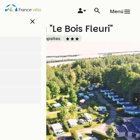
Direkt
zum
Menü
Inhalt
close
Camping "Le Bois Fleuri"
Accueil Vélo
Campsites