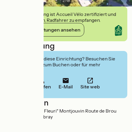
2
/
18
Diese Einrichtung ist Accueil Vélo zertifiziert und
verpflichtet sich, Radfahrer zu empfangen.
Ihre Verpflichtungen ansehen
Beschreibung
Interessiert Sie diese Einrichtung? Besuchen Sie
deren Website zum Buchen oder für mehr
Informationen.
Anrufen
E-Mail
Site web
Localisation
Camping "Le Bois Fleuri" Montjouvin Route de Brou
28120 Illiers-Combray