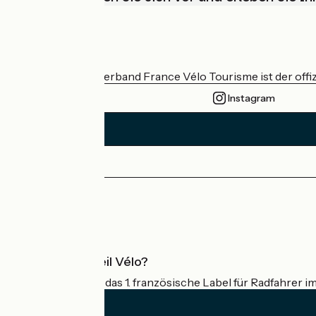
Wer sind wir?
Der nationale Verband France Vélo Tourisme ist der offiz
Instagram
Pressebereich
Profi-Bereich
Was ist Accueil Vélo?
Accueil Vélo ist das 1. französische Label für Radfahrer i