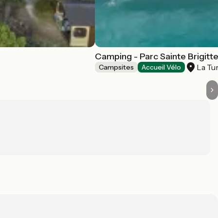
Camping - Parc Sainte Brigitt
La Tu
Campsites
Accueil Vélo