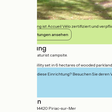
Diese Einrichtung ist Accueil Vélo zertifiziert und verpfl
Ihre Verpflichtungen ansehen
Beschreibung
A family-friendly naturist campsite.
A haven of tranquillity set in 6 hectares of wooded parklan
Interessiert Sie diese Einrichtung? Besuchen Sie deren
Localisation
Route du Marault 44420 Piriac-sur-Mer