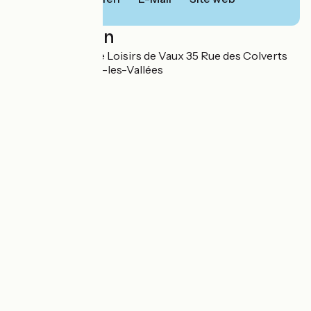
Localisation
CAMPING Parc de Loisirs de Vaux 35 Rue des Colverts
53300 Ambrières-les-Vallées