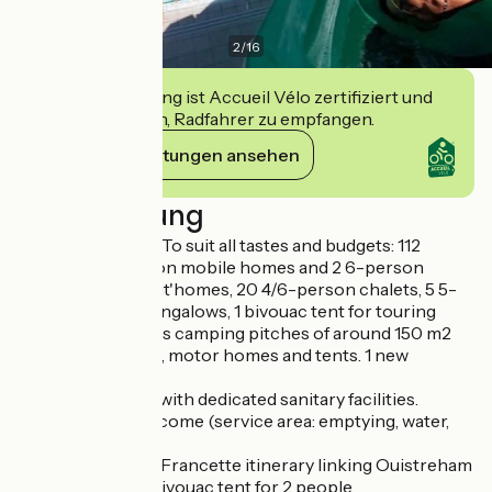
2
/
16
Diese Einrichtung ist Accueil Vélo zertifiziert und
verpflichtet sich, Radfahrer zu empfangen.
Ihre Verpflichtungen ansehen
Beschreibung
Accommodation: To suit all tastes and budgets: 112
pitches, 7 4-person mobile homes and 2 6-person
mobile homes, 3 tit'homes, 20 4/6-person chalets, 5 5-
person canvas bungalows, 1 bivouac tent for touring
cyclists. Numerous camping pitches of around 150 m2
for caravans, vans, motor homes and tents. 1 new
sanitary block.
Groups welcome with dedicated sanitary facilities.
Camper-vans welcome (service area: emptying, water,
chemical toilet).
Close to the Vélo Francette itinerary linking Ouistreham
to La Rochelle. 1 Bivouac tent for 2 people.