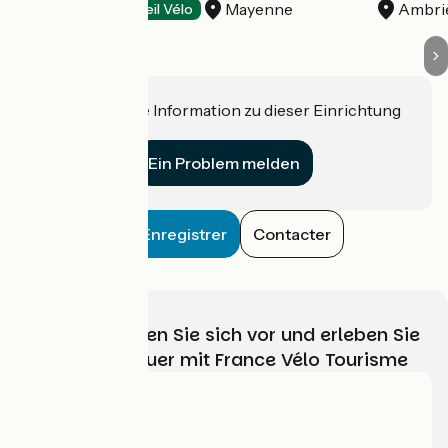
Mayenne
Ambriè
Campsites
Accueil Vélo
Haben Sie eine Information zu dieser Einrichtung
für uns?
Ein Problem melden
Enregistrer
Contacter
Wählen, bereiten Sie sich vor und erleben Sie
Ihr Radabenteuer mit France Vélo Tourisme
Wer sind wir?