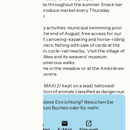
Numerous activities throughout the summer. Snack bar
in summer. Local produce market every Thursday
evening in summer.
On-site and nearby activities: municipal swimming pool
from mid-June to the end of August, free access for our
campers, mini-golf, canoeing-kayaking and horse-riding
with our local partners, fishing with sale of cards at the
campsite reception, cycle-rail nearby... Visit the village of
Ambrières-les-Vallées and its weavers' museum.
Greenways with numerous walks.
Horses are welcome in the meadow or at the Ambrières-
les-Vallées riding centre.
Animals accepted MAXI 2/ kept on a lead/ tattooed/
vaccinated/Exception of animals classified as dangerous.
Interessiert Sie diese Einrichtung? Besuchen Sie
deren Website zum Buchen oder für mehr
Informationen.
Anrufen
E-Mail
Site web