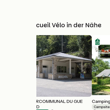
Weitere Accueil Vélo in der Nähe
CAMPING INTERCOMMUNAL DU GUE
Camping 
SAINT-LEONARD
Campsite