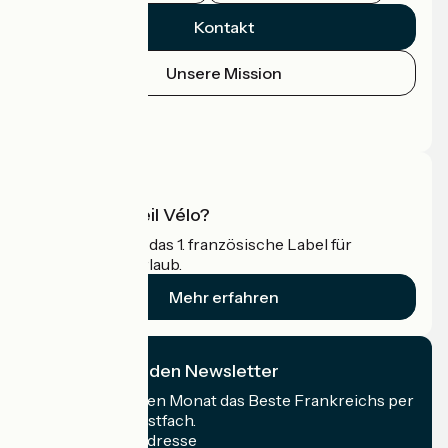
Kontakt
Unsere Mission
Pressebereich
Profi-Bereich
Was ist Accueil Vélo?
Accueil Vélo ist das 1. französische Label für
Radfahrer im Urlaub.
Mehr erfahren
Ich abonniere den Newsletter
Erhalten Sie jeden Monat das Beste Frankreichs per
Rad in Ihrem Postfach.
Meine E-Mail-Adresse