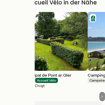
Weitere Accueil Vélo in der Nähe
Camping Municipal de Pont ar Gler
Camping 
Campsites
Accueil Vélo
Campsite
Saint-Jean-du-Doigt