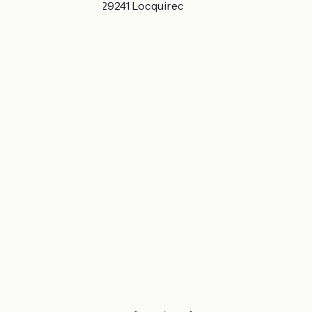
6 rue du Rugunay 29241 Locquirec