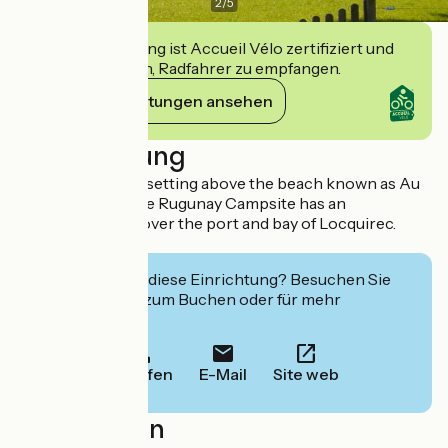
2
/
5
Diese Einrichtung ist Accueil Vélo zertifiziert und
verpflichtet sich, Radfahrer zu empfangen.
Ihre Verpflichtungen ansehen
Beschreibung
Situated in a calm setting above the beach known as Au
Fond de la Baie, the Rugunay Campsite has an
exceptional view over the port and bay of Locquirec.
Activities on-site.
Interessiert Sie diese Einrichtung? Besuchen Sie
deren Website zum Buchen oder für mehr
Informationen.
Anrufen
E-Mail
Site web
Localisation