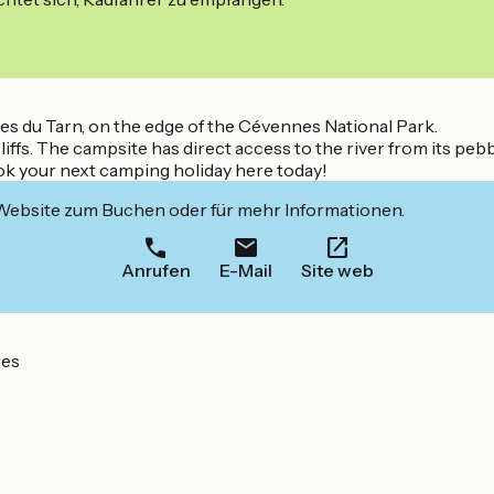
ges du Tarn, on the edge of the Cévennes National Park.
iffs. The campsite has direct access to the river from its peb
ok your next camping holiday here today!
 Website zum Buchen oder für mehr Informationen.
Anrufen
E-Mail
Site web
ses