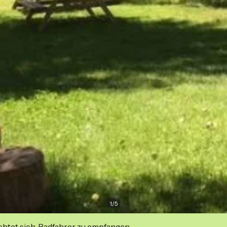
1
/
5
ichtet sich, Radfahrer zu empfangen.