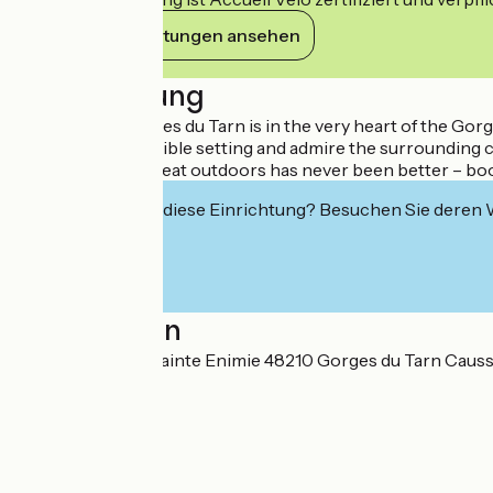
Ihre Verpflichtungen ansehen
Beschreibung
Camping les Gorges du Tarn is in the very heart of the Gor
Bask in the incredible setting and admire the surrounding cl
Camping in the great outdoors has never been better – bo
Interessiert Sie diese Einrichtung? Besuchen Sie deren
Localisation
Route de Florac Sainte Enimie 48210 Gorges du Tarn Caus