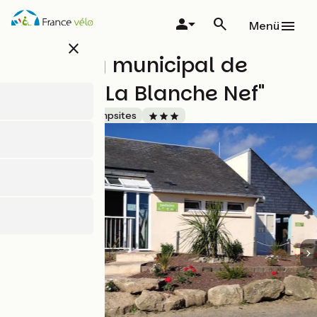
Direkt
zum
Menü
Inhalt
close
Camping municipal de
Barfleur "La Blanche Nef"
Accueil Vélo
Campsites