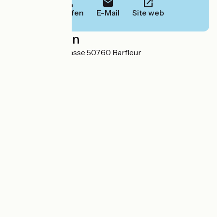
Anrufen
E-Mail
Site web
Localisation
12 chemin de la Masse 50760 Barfleur