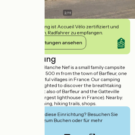
2
/
11
Diese Einrichtung ist Accueil Vélo zertifiziert und
verpflichtet sich, Radfahrer zu empfangen.
Ihre Verpflichtungen ansehen
Beschreibung
The campsite La Blanche Nef is a small family campsite
by the sea located 500 m from the town of Barfleur, one
of the most beautiful villages in France. Our camping
friends will be delighted to discover the breathtaking
view of the sea but also of Barfleur and the Gatteville
lighthouse (2nd largest lighthouse in France). Nearby:
sailing school, fishing, hiking trails, shops.
Interessiert Sie diese Einrichtung? Besuchen Sie
deren Website zum Buchen oder für mehr
Informationen.