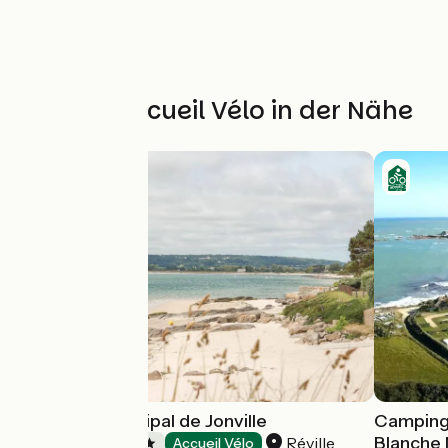
Weitere Accueil Vélo in der Nähe
Camping municipal de Jonville
Camping 
Blanche 
Réville
Campsites
Accueil Vélo