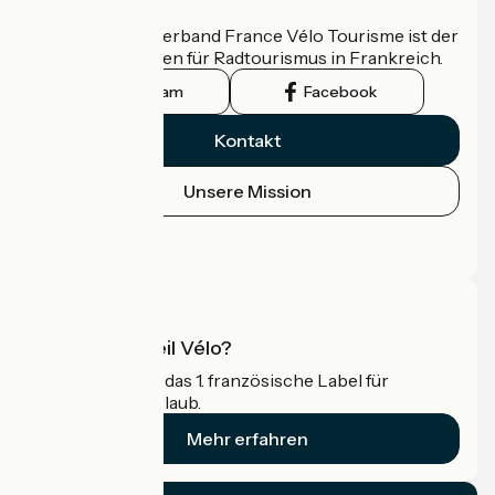
Wer sind wir?
Der nationale Verband France Vélo Tourisme ist der
offizielle Leitfaden für Radtourismus in Frankreich.
Instagram
Facebook
Kontakt
Unsere Mission
Pressebereich
Profi-Bereich
Was ist Accueil Vélo?
Accueil Vélo ist das 1. französische Label für
Radfahrer im Urlaub.
Mehr erfahren