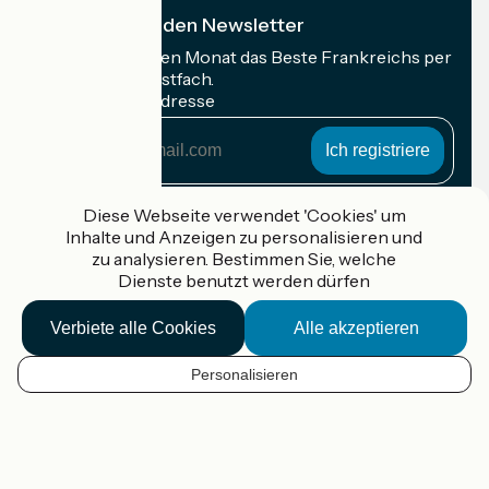
Ich abonniere den Newsletter
Erhalten Sie jeden Monat das Beste Frankreichs per
Rad in Ihrem Postfach.
Meine E-Mail-Adresse
Meine
E-
Mail-
Anmeldebedingungen
Adresse
Diese Webseite verwendet 'Cookies' um
Inhalte und Anzeigen zu personalisieren und
Gefördert im Rahmen von Destination France
zu analysieren. Bestimmen Sie, welche
Dienste benutzt werden dürfen
Verbiete alle Cookies
Alle akzeptieren
Accueil Vélo Pro
Kontakt
Personalisieren
Rechtliche Informationen
DE
Kontakt
Privacy policy
Kartenoptionen
Réalisation :
StudioJuillet
et
France Vélo Tourisme
Standard-Kartenhintergrund