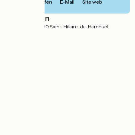
Anrufen
E-Mail
Site web
Localisation
Rue de Marly 50730 Saint-Hilaire-du-Harcouët