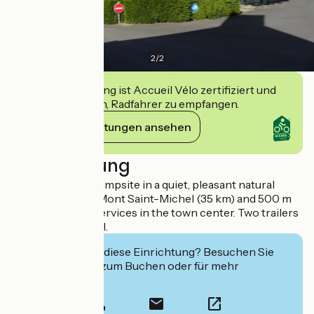
2
/
2
Diese Einrichtung ist Accueil Vélo zertifiziert und
verpflichtet sich, Radfahrer zu empfangen.
Ihre Verpflichtungen ansehen
Beschreibung
Shady riverside campsite in a quiet, pleasant natural
setting. Close to Mont Saint-Michel (35 km) and 500 m
from shops and services in the town center. Two trailers
available for rental.
Interessiert Sie diese Einrichtung? Besuchen Sie
deren Website zum Buchen oder für mehr
Informationen.