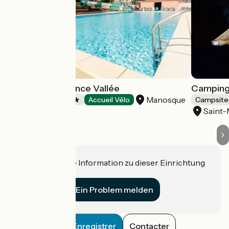
Camping Provence Vallée
Camping 
Manosque
Campsites
Accueil Vélo
Campsite
Saint-
Haben Sie eine Information zu dieser Einrichtung
für uns?
Ein Problem melden
Enregistrer
Contacter