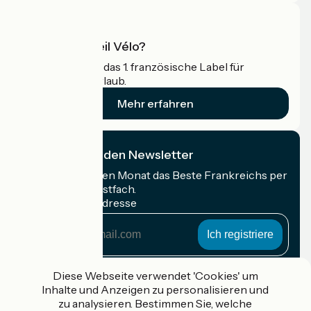
Was ist Accueil Vélo?
Accueil Vélo ist das 1. französische Label für
Radfahrer im Urlaub.
Mehr erfahren
Ich abonniere den Newsletter
Erhalten Sie jeden Monat das Beste Frankreichs per
Rad in Ihrem Postfach.
Meine E-Mail-Adresse
Meine
E-
Mail-
Anmeldebedingungen
Adresse
Diese Webseite verwendet 'Cookies' um
Inhalte und Anzeigen zu personalisieren und
Gefördert im Rahmen von Destination France
zu analysieren. Bestimmen Sie, welche