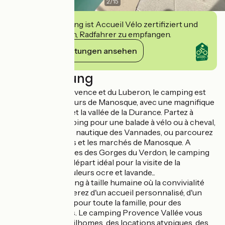
2
/
15
Diese Einrichtung ist Accueil Vélo zertifiziert und
verpflichtet sich, Radfahrer zu empfangen.
Ihre Verpflichtungen ansehen
Beschreibung
Au cœur de la Provence et du Luberon, le camping est
situé sur les hauteurs de Manosque, avec une magnifique
vue sur les Alpes et la vallée de la Durance. Partez à
proximité du camping pour une balade à vélo ou à cheval,
profitez de la base nautique des Vannades, ou parcourez
les ruelles étroites et les marchés de Manosque. A
quelques kilomètres des Gorges du Verdon, le camping
offre un point de départ idéal pour la visite de la
Provence, aux couleurs ocre et lavande...
Dans notre camping à taille humaine où la convivialité
règne, vous profiterez d'un accueil personnalisé, d'un
service de qualité pour toute la famille, pour des
vacances réussies. Le camping Provence Vallée vous
propose des mobilhomes, des locations atypiques, des