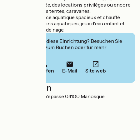
locations à la nuitée, des locations privilèges ou encore
des emplacements tentes, caravanes.
Profitez d'un espace aquatique spacieux et chauffé
équipé de toboggans aquatiques, jeux d'eau enfant et
d'un grand bassin de nage.
Interessiert Sie diese Einrichtung? Besuchen Sie
deren Website zum Buchen oder für mehr
Informationen.
Anrufen
E-Mail
Site web
Localisation
1138 avenue de la Repasse 04100 Manosque