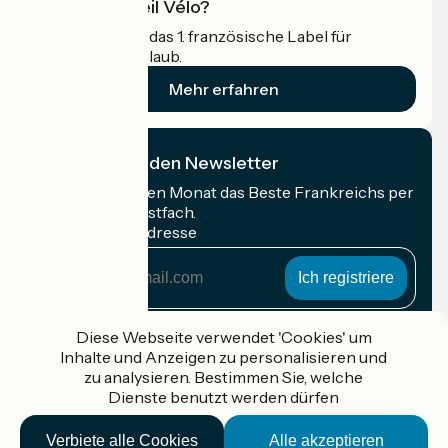
Was ist Accueil Vélo?
Accueil Vélo ist das 1. französische Label für
Radfahrer im Urlaub.
Mehr erfahren
Ich abonniere den Newsletter
Erhalten Sie jeden Monat das Beste Frankreichs per
Rad in Ihrem Postfach.
Meine E-Mail-Adresse
Meine
E-
Mail-
Anmeldebedingungen
Adresse
Diese Webseite verwendet 'Cookies' um
Inhalte und Anzeigen zu personalisieren und
Gefördert im Rahmen von Destination France
zu analysieren. Bestimmen Sie, welche
Dienste benutzt werden dürfen
Verbiete alle Cookies
Alle akzeptieren