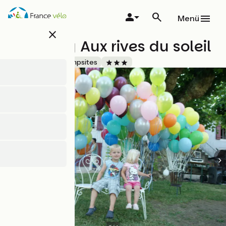
Direkt
zum
Menü
Inhalt
close
Camping Aux rives du soleil
Accueil Vélo
Campsites