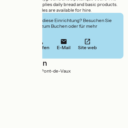
grocery store supplies daily bread and basic products.
Canoes and bicycles are available for hire.
Interessiert Sie diese Einrichtung? Besuchen Sie
deren Website zum Buchen oder für mehr
Informationen.
Anrufen
E-Mail
Site web
Localisation
58 Le port 01190 Pont-de-Vaux