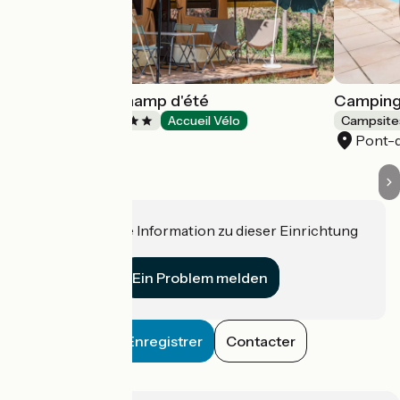
Campsite Le Champ d'été
Camping 
Campsites
Accueil Vélo
Campsite
Reyssouze
Pont-
Haben Sie eine Information zu dieser Einrichtung
für uns?
Ein Problem melden
Enregistrer
Contacter