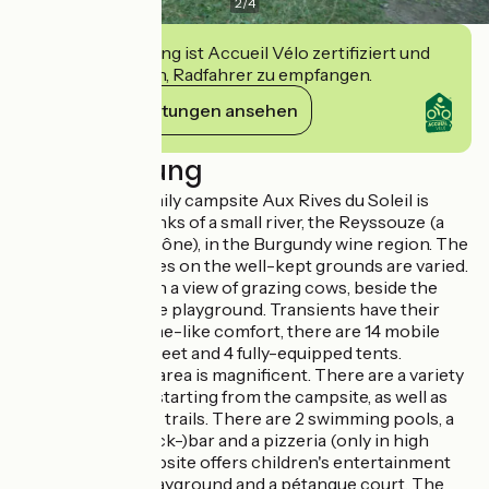
2
/
4
Diese Einrichtung ist Accueil Vélo zertifiziert und
verpflichtet sich, Radfahrer zu empfangen.
Ihre Verpflichtungen ansehen
Beschreibung
The charming family campsite Aux Rives du Soleil is
located on the banks of a small river, the Reyssouze (a
tributary of the Saône), in the Burgundy wine region. The
spacious campsites on the well-kept grounds are varied.
You can camp with a view of grazing cows, beside the
river or next to the playground. Transients have their
own plot. For home-like comfort, there are 14 mobile
homes, 4 CocoSweet and 4 fully-equipped tents.
The surrounding area is magnificent. There are a variety
of cycling routes starting from the campsite, as well as
signposted hiking trails. There are 2 swimming pools, a
restaurant, a (snack-)bar and a pizzeria (only in high
season). The campsite offers children's entertainment
(July, August), a playground and a pétanque court. The