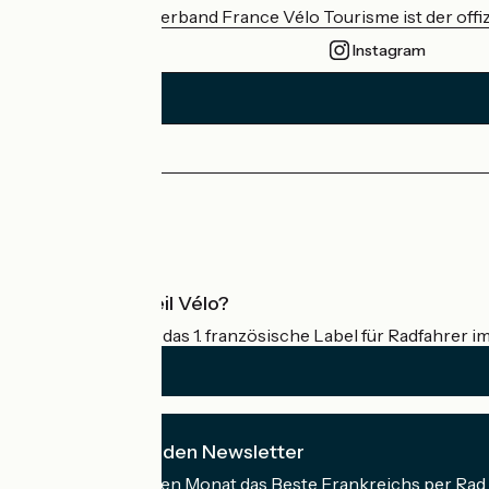
Der nationale Verband France Vélo Tourisme ist der offiz
Instagram
Pressebereich
Profi-Bereich
Was ist Accueil Vélo?
Accueil Vélo ist das 1. französische Label für Radfahrer i
Ich abonniere den Newsletter
Erhalten Sie jeden Monat das Beste Frankreichs per Rad 