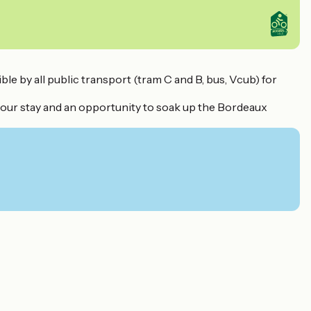
ible by all public transport (tram C and B, bus, Vcub) for
 your stay and an opportunity to soak up the Bordeaux