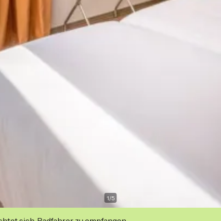
1
/
5
ichtet sich, Radfahrer zu empfangen.