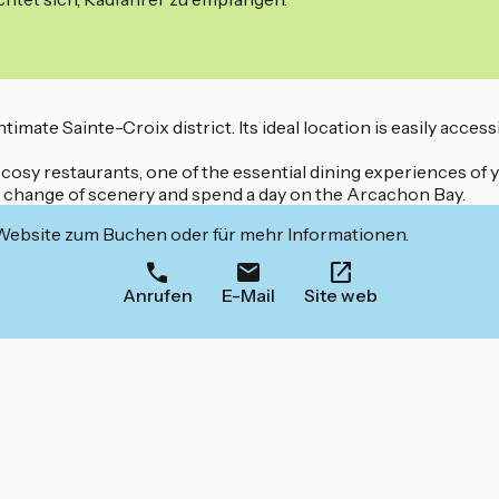
imate Sainte-Croix district. Its ideal location is easily access
 cosy restaurants, one of the essential dining experiences of
oy a change of scenery and spend a day on the Arcachon Bay.
 Website zum Buchen oder für mehr Informationen.
Anrufen
E-Mail
Site web