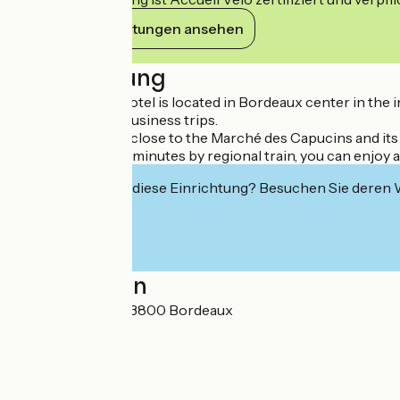
Ihre Verpflichtungen ansehen
Beschreibung
Your apartment hotel is located in Bordeaux center in the int
your holidays or business trips.
Your residence is close to the Marché des Capucins and its
lifestyle. In just 30 minutes by regional train, you can enj
Interessiert Sie diese Einrichtung? Besuchen Sie deren
Localisation
21 cours Barbey 33800 Bordeaux