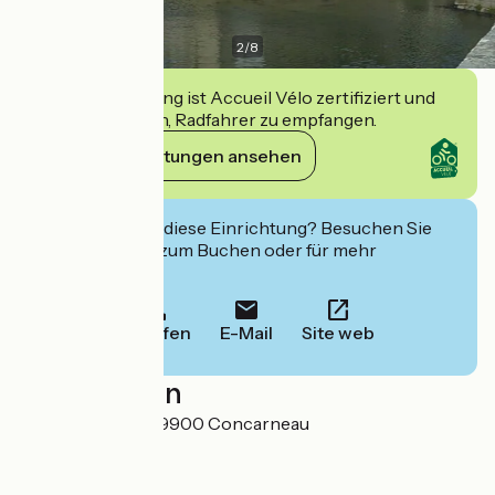
2
/
8
Diese Einrichtung ist Accueil Vélo zertifiziert und
verpflichtet sich, Radfahrer zu empfangen.
Ihre Verpflichtungen ansehen
Interessiert Sie diese Einrichtung? Besuchen Sie
deren Website zum Buchen oder für mehr
Informationen.
Anrufen
E-Mail
Site web
Localisation
Quai de la Croix 29900 Concarneau