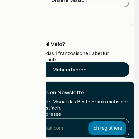
Pressebereich
Profi-Bereich
Was ist Accueil Vélo?
Accueil Vélo ist das 1. französische Label für
Radfahrer im Urlaub.
Mehr erfahren
Ich abonniere den Newsletter
Erhalten Sie jeden Monat das Beste Frankreichs per
Rad in Ihrem Postfach.
Meine E-Mail-Adresse
Meine
E-
Mail-