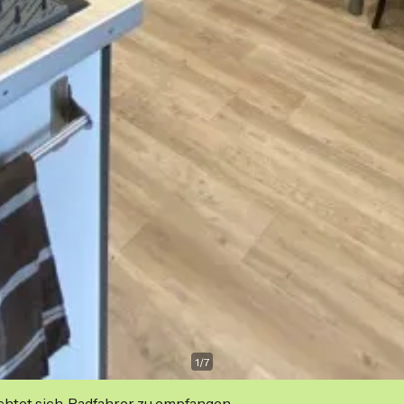
1
/
7
ichtet sich, Radfahrer zu empfangen.