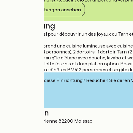
Ihre Verpflichtungen ansehen
Beschreibung
L'ultime étape aussi pour découvrir un des joyaux du Tarn e
Le logement comprend une cuisine lumineuse avec cuisine in
et mange debout 4 personnes). 2 dortoirs : 1 dortoir Tarn (2 
1er étage réservée au gîte d'étape avec douche, lavabo et wc.
prix, et linge de toilette fournis et drap plat en option. Possi
Sur place 1 chambre d'hôtes PMR 2 personnes et un gîte 
Interessiert Sie diese Einrichtung? Besuchen Sie deren
Localisation
10 boulevard de Brienne 82200 Moissac