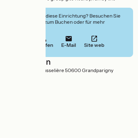
owners.
Interessiert Sie diese Einrichtung? Besuchen Sie
deren Website zum Buchen oder für mehr
Informationen.
Anrufen
E-Mail
Site web
Localisation
1 chemin de la Rousselière 50600 Grandparigny