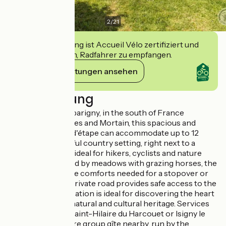
2
/
21
Diese Einrichtung ist Accueil Vélo zertifiziert und
verpflichtet sich, Radfahrer zu empfangen.
Ihre Verpflichtungen ansehen
Beschreibung
Located in Grandparigny, in the south of France
between Avranches and Mortain, this spacious and
comfortable gîte d'étape can accommodate up to 12
people in a peaceful country setting, right next to a
secure greenway, ideal for hikers, cyclists and nature
lovers. Surrounded by meadows with grazing horses, the
house offers all the comforts needed for a stopover or
extended stay. A private road provides safe access to the
greenway. The location is ideal for discovering the heart
of an area rich in natural and cultural heritage. Services
and amenities in Saint-Hilaire du Harcouet or Isigny le
Buat. La Simaunière group gîte nearby, run by the