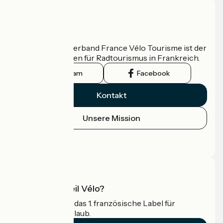
Wer sind wir?
Der nationale Verband France Vélo Tourisme ist der
offizielle Leitfaden für Radtourismus in Frankreich.
Instagram
Facebook
Kontakt
Unsere Mission
Pressebereich
Profi-Bereich
Was ist Accueil Vélo?
Accueil Vélo ist das 1. französische Label für
Radfahrer im Urlaub.