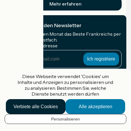
Mehr erfahren
Ich abonniere den Newsletter
Erhalten Sie jeden Monat das Beste Frankreichs per
Rad in Ihrem Postfach.
Meine E-Mail-Adresse
Meine
E-
Mail-
Anmeldebedingungen
Adresse
Diese Webseite verwendet 'Cookies' um
Inhalte und Anzeigen zu personalisieren und
Gefördert im Rahmen von Destination France
zu analysieren. Bestimmen Sie, welche
Dienste benutzt werden dürfen
Verbiete alle Cookies
Alle akzeptieren
Accueil Vélo Pro
Kontakt
Personalisieren
Rechtliche Informationen
DE
Kontakt