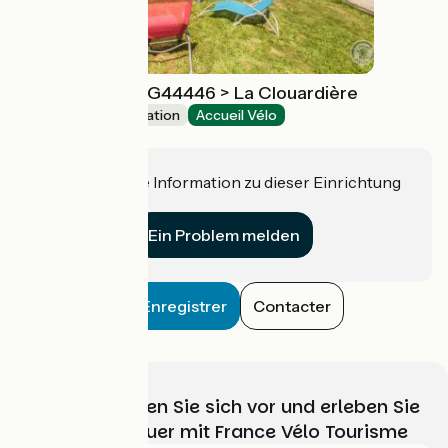
Gîte de groupe G44446 > La Clouardière
Group accommodation
Accueil Vélo
Grandparigny
Haben Sie eine Information zu dieser Einrichtung
für uns?
Ein Problem melden
Enregistrer
Contacter
Wählen, bereiten Sie sich vor und erleben Sie
Ihr Radabenteuer mit France Vélo Tourisme