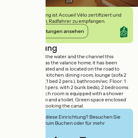
2
/
3
Diese Einrichtung ist Accueil Vélo zertifiziert und
verpflichtet sich, Radfahrer zu empfangen.
Ihre Verpflichtungen ansehen
Beschreibung
Located between the water and the channel this
cottage's group was the valance home, it has been
completely renovated and is located on the road to
verte._ DRC/floor: kitchen, dining room, lounge (sofa 2
pers.), 1 bedroom (1 bed 2 pers.), bathroom/wc. Floor: 1
bedroom (3 beds 1 pers. with 2 bunk beds), 2 bedrooms
(2 beds 1 pers.). Each room is equipped with a shower
room or bathroom and a toilet. Green space enclosed
with terrace overlooking the canal.
Interessiert Sie diese Einrichtung? Besuchen Sie
deren Website zum Buchen oder für mehr
Informationen.