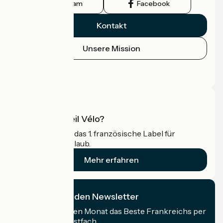
Instagram
Facebook
Kontakt
Unsere Mission
Pressebereich
Profi-Bereich
Was ist Accueil Vélo?
Accueil Vélo ist das 1. französische Label für
Radfahrer im Urlaub.
Mehr erfahren
Ich abonniere den Newsletter
Erhalten Sie jeden Monat das Beste Frankreichs per
Rad in Ihrem Postfach.