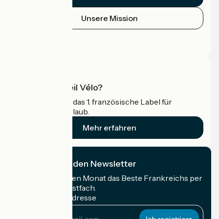
Unsere Mission
Pressebereich
Profi-Bereich
Was ist Accueil Vélo?
Accueil Vélo ist das 1. französische Label für
Radfahrer im Urlaub.
Mehr erfahren
Ich abonniere den Newsletter
Erhalten Sie jeden Monat das Beste Frankreichs per
Rad in Ihrem Postfach.
Meine E-Mail-Adresse
Meine