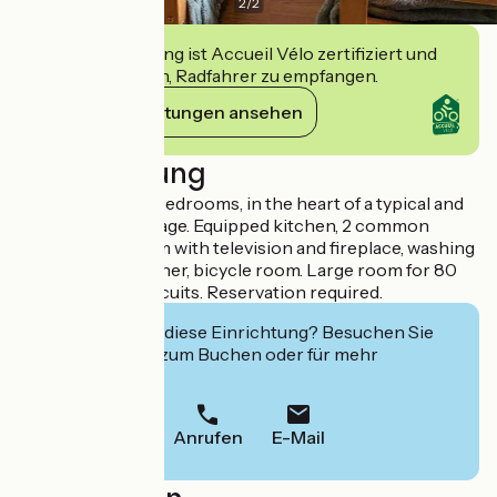
2
/
2
Diese Einrichtung ist Accueil Vélo zertifiziert und
verpflichtet sich, Radfahrer zu empfangen.
Ihre Verpflichtungen ansehen
Beschreibung
3 star gîte with 8 bedrooms, in the heart of a typical and
quiet Lorraine village. Equipped kitchen, 2 common
rooms, living room with television and fireplace, washing
machine, dishwasher, bicycle room. Large room for 80
people. Hiking circuits. Reservation required.
Interessiert Sie diese Einrichtung? Besuchen Sie
deren Website zum Buchen oder für mehr
Informationen.
Anrufen
E-Mail