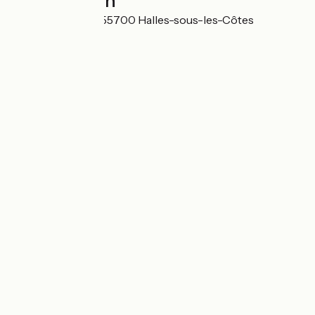
Localisation
9 Rue de la Lotée 55700 Halles-sous-les-Côtes