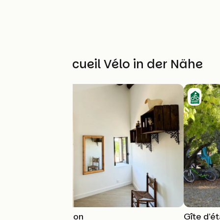
Weitere Accueil Vélo in der Nähe
Gîte de l'Escanson
Gîte d'é