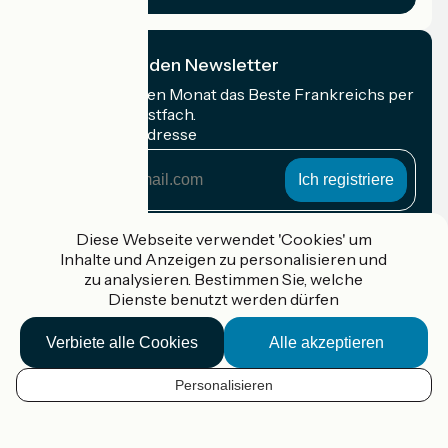
Ich abonniere den Newsletter
Erhalten Sie jeden Monat das Beste Frankreichs per
Rad in Ihrem Postfach.
Meine E-Mail-Adresse
Meine
E-
Mail-
Anmeldebedingungen
Adresse
Diese Webseite verwendet 'Cookies' um
Inhalte und Anzeigen zu personalisieren und
Gefördert im Rahmen von Destination France
zu analysieren. Bestimmen Sie, welche
Dienste benutzt werden dürfen
Verbiete alle Cookies
Alle akzeptieren
Accueil Vélo Pro
Kontakt
Personalisieren
Rechtliche Informationen
DE
Kontakt
Privacy policy