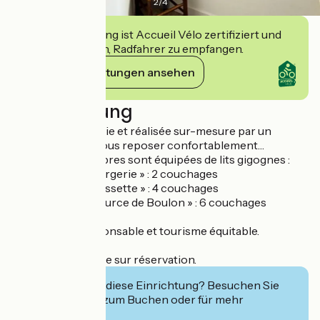
2
/
4
Diese Einrichtung ist Accueil Vélo zertifiziert und
verpflichtet sich, Radfahrer zu empfangen.
Ihre Verpflichtungen ansehen
Beschreibung
3 chambres : Literie et réalisée sur-mesure par un
menuisier, pour vous reposer confortablement…
Toutes nos chambres sont équipées de lits gigognes :
. Chambre « La Bergerie » : 2 couchages
. Chambre « La Glissette » : 4 couchages
. Chambre « La Source de Boulon » : 6 couchages
Gestion eco responsable et tourisme équitable.
Massage à domicile sur réservation.
Interessiert Sie diese Einrichtung? Besuchen Sie
deren Website zum Buchen oder für mehr
Informationen.