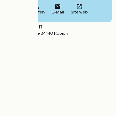
Anrufen
E-Mail
Site web
Localisation
91 rue de la caoune 84440 Robion