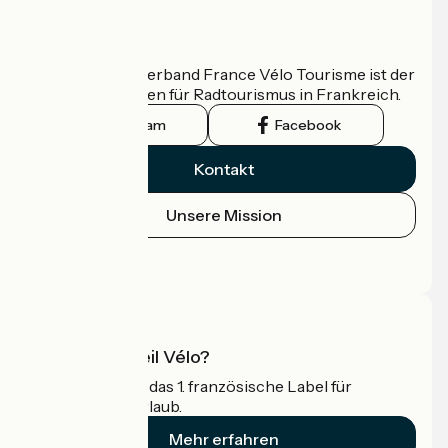
Wer sind wir?
Der nationale Verband France Vélo Tourisme ist der
offizielle Leitfaden für Radtourismus in Frankreich.
Instagram
Facebook
Kontakt
Unsere Mission
Pressebereich
Profi-Bereich
Was ist Accueil Vélo?
Accueil Vélo ist das 1. französische Label für
Radfahrer im Urlaub.
Mehr erfahren