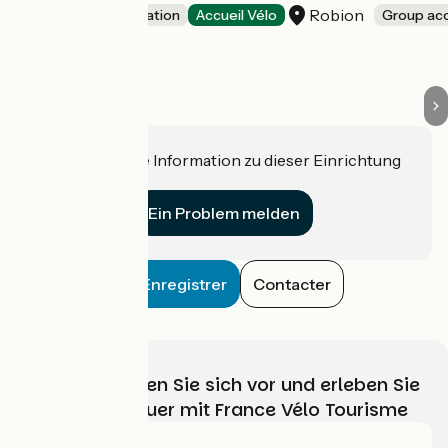
Robion
Group accommodation
Accueil Vélo
Group a
Haben Sie eine Information zu dieser Einrichtung
für uns?
Ein Problem melden
Enregistrer
Contacter
Wählen, bereiten Sie sich vor und erleben Sie
Ihr Radabenteuer mit France Vélo Tourisme