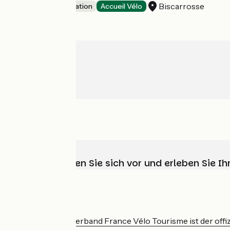
Biscarrosse
Group accommodation
Accueil Vélo
Wählen, bereiten Sie sich vor und erleben Sie 
Wer sind wir?
Der nationale Verband France Vélo Tourisme ist der offiz