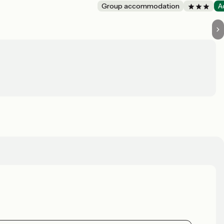
Group accommodation
A