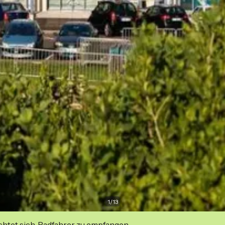
1
/
13
ichtet sich, Radfahrer zu empfangen.