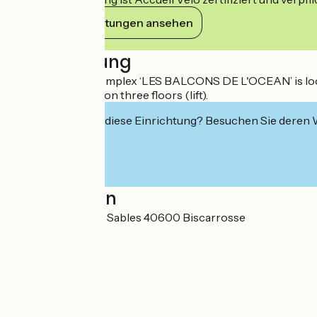
Ihre Verpflichtungen ansehen
Beschreibung
The residential complex ‘LES BALCONS DE L'OCEAN’ is loca
of 70 apartments on three floors (lift).
Interessiert Sie diese Einrichtung? Besuchen Sie deren
Localisation
178 boulevard des Sables 40600 Biscarrosse