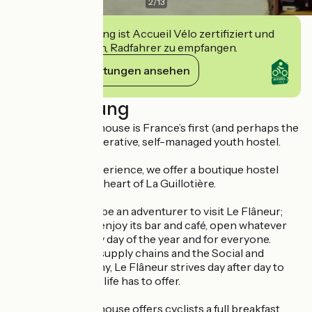
2
/
13
Diese Einrichtung ist Accueil Vélo zertifiziert und
verpflichtet sich, Radfahrer zu empfangen.
Ihre Verpflichtungen ansehen
Beschreibung
Le Flâneur Guesthouse is France’s first (and perhaps the
world’s first) cooperative, self-managed youth hostel.
With 10 years’ experience, we offer a boutique hostel
experience in the heart of La Guillotière.
You don’t need to be an adventurer to visit Le Flâneur;
simply come and enjoy its bar and café, open whatever
the weather, every day of the year and for everyone.
In line with short supply chains and the Social and
Solidarity Economy, Le Flâneur strives day after day to
offer you the best life has to offer.
Le Flâneur Guesthouse offers cyclists a full breakfast