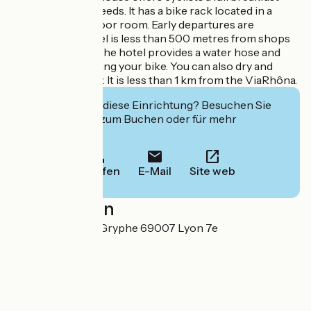
tailored to their needs. It has a bike rack located in a
secure, ground-floor room. Early departures are
possible. The hotel is less than 500 metres from shops
and restaurants. The hotel provides a water hose and
brushes for cleaning your bike. You can also dry and
wash your laundry. It is less than 1 km from the ViaRhôna.
Interessiert Sie diese Einrichtung? Besuchen Sie
deren Website zum Buchen oder für mehr
Informationen.
Anrufen
E-Mail
Site web
Localisation
56 rue Sébastien Gryphe 69007 Lyon 7e
Arrondissement