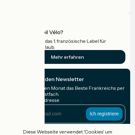
Profi-Bereich
Was ist Accueil Vélo?
Accueil Vélo ist das 1. französische Label für
Radfahrer im Urlaub.
Mehr erfahren
Ich abonniere den Newsletter
Erhalten Sie jeden Monat das Beste Frankreichs per
Rad in Ihrem Postfach.
Meine E-Mail-Adresse
Meine
E-
Mail-
Anmeldebedingungen
Adresse
Diese Webseite verwendet 'Cookies' um