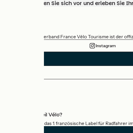
Wählen, bereiten Sie sich vor und erleben Sie 
Wer sind wir?
Der nationale Verband France Vélo Tourisme ist der offiz
Instagram
Pressebereich
Profi-Bereich
Was ist Accueil Vélo?
Accueil Vélo ist das 1. französische Label für Radfahrer i