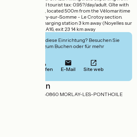
the gîte. Additional tourist tax: 0.95?/day/adult. Gîte with
Accueil Vélo label, located 500m from the Vélomaritime
on the Saint-Valery-sur-Somme - Le Crotoy section.
Electric vehicle charging station 3 km away (Noyelles sur
Mer train station). A16, exit 23 14 km away
Interessiert Sie diese Einrichtung? Besuchen Sie
deren Website zum Buchen oder für mehr
Informationen.
Anrufen
E-Mail
Site web
Localisation
25 rue de la Gare 80860 MORLAY-LES-PONTHOILE
80860 Ponthoile