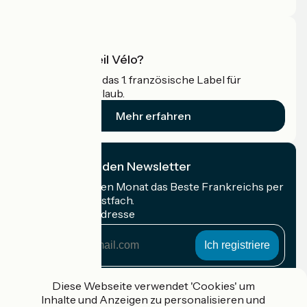
Was ist Accueil Vélo?
Accueil Vélo ist das 1. französische Label für
Radfahrer im Urlaub.
Mehr erfahren
Ich abonniere den Newsletter
Erhalten Sie jeden Monat das Beste Frankreichs per
Rad in Ihrem Postfach.
Meine E-Mail-Adresse
Meine
E-
Mail-
Anmeldebedingungen
Adresse
Diese Webseite verwendet 'Cookies' um
Inhalte und Anzeigen zu personalisieren und
Gefördert im Rahmen von Destination France