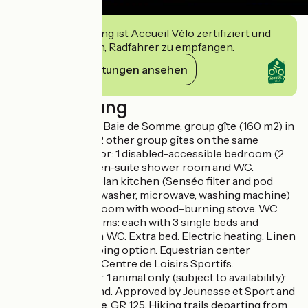
Diese Einrichtung ist Accueil Vélo zertifiziert und
verpflichtet sich, Radfahrer zu empfangen.
Ihre Verpflichtungen ansehen
Beschreibung
In the heart of the Baie de Somme, group gîte (160 m2) in
an 1860 building. 2 other group gîtes on the same
property. First floor: 1 disabled-accessible bedroom (2
single beds) with en-suite shower room and WC.
Hairdryer. Open-plan kitchen (Senséo filter and pod
coffeemaker, dishwasher, microwave, washing machine)
leading to dining room with wood-burning stove. WC.
Upstairs 3 bedrooms: each with 3 single beds and
shower room with WC. Extra bed. Electric heating. Linen
rental. Housekeeping option. Equestrian center
accredited by the Centre de Loisirs Sportifs.
Accomodation for 1 animal only (subject to availability):
suppl 20?/weekend. Approved by Jeunesse et Sport and
Eduction Nationale. GR 125. Hiking trails departing from