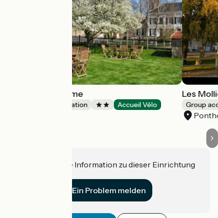
La baie de Somme
Les Moll
Group accommodation
Accueil Vélo
Group a
Ponthoile
Pontho
Haben Sie eine Information zu dieser Einrichtung
für uns?
Ein Problem melden