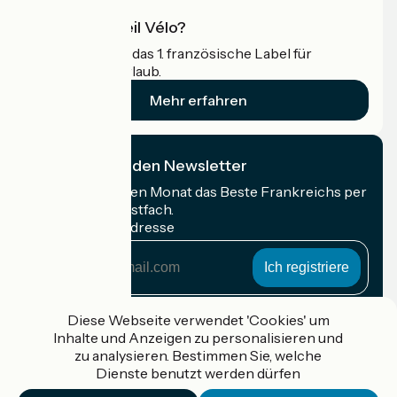
Was ist Accueil Vélo?
Accueil Vélo ist das 1. französische Label für
Radfahrer im Urlaub.
Mehr erfahren
Ich abonniere den Newsletter
Erhalten Sie jeden Monat das Beste Frankreichs per
Rad in Ihrem Postfach.
Meine E-Mail-Adresse
Meine
E-
Mail-
Anmeldebedingungen
Adresse
Diese Webseite verwendet 'Cookies' um
Inhalte und Anzeigen zu personalisieren und
Gefördert im Rahmen von Destination France
zu analysieren. Bestimmen Sie, welche
Dienste benutzt werden dürfen