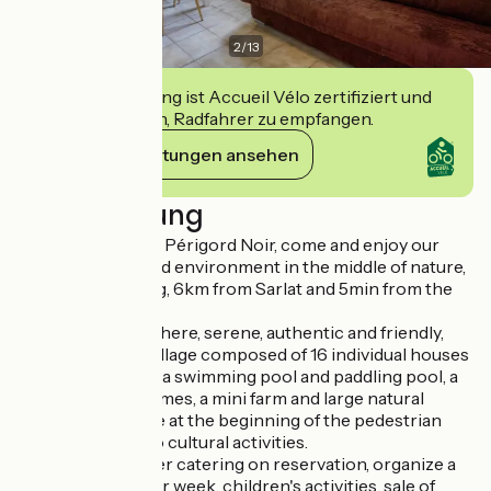
2
/
13
Diese Einrichtung ist Accueil Vélo zertifiziert und
verpflichtet sich, Radfahrer zu empfangen.
Ihre Verpflichtungen ansehen
Beschreibung
In the heart of the Périgord Noir, come and enjoy our
gîtes in a privileged environment in the middle of nature,
in a sunny clearing, 6km from Sarlat and 5min from the
Dordogne river.
In a family atmosphere, serene, authentic and friendly,
you will stay in a village composed of 16 individual houses
without opposite, a swimming pool and paddling pool, a
bar restaurant, games, a mini farm and large natural
spaces. You will be at the beginning of the pedestrian
paths and close to cultural activities.
In summer, we offer catering on reservation, organize a
theme evening per week, children's activities, sale of