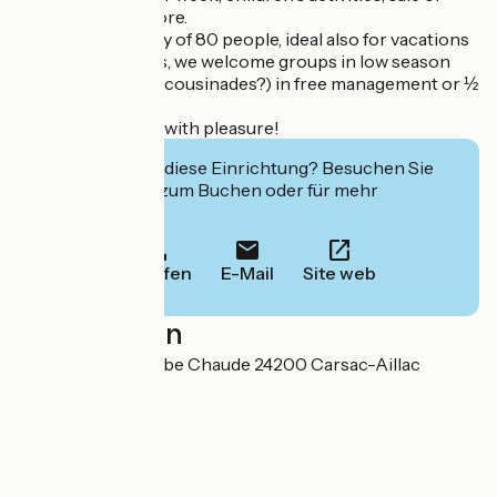
bread, grocery store.
We have a capacity of 80 people, ideal also for vacations
with family, friends, we welcome groups in low season
(associations, CE, cousinades?) in free management or ½
pension
See you soon and with pleasure!
Interessiert Sie diese Einrichtung? Besuchen Sie
deren Website zum Buchen oder für mehr
Informationen.
Anrufen
E-Mail
Site web
Localisation
343 route de Combe Chaude 24200 Carsac-Aillac