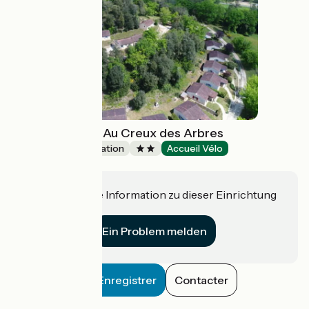
Village de gîtes Au Creux des Arbres
Group accommodation
Accueil Vélo
Carsac-Aillac
Haben Sie eine Information zu dieser Einrichtung
für uns?
Ein Problem melden
Enregistrer
Contacter