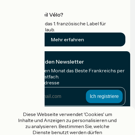
Was ist Accueil Vélo?
Accueil Vélo ist das 1. französische Label für
Radfahrer im Urlaub.
Mehr erfahren
Ich abonniere den Newsletter
Erhalten Sie jeden Monat das Beste Frankreichs per
Rad in Ihrem Postfach.
Meine E-Mail-Adresse
Meine
E-
Mail-
Anmeldebedingungen
Adresse
Diese Webseite verwendet 'Cookies' um
Inhalte und Anzeigen zu personalisieren und
Gefördert im Rahmen von Destination France
zu analysieren. Bestimmen Sie, welche
Dienste benutzt werden dürfen