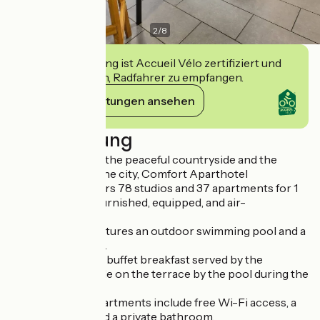
2
/
8
Diese Einrichtung ist Accueil Vélo zertifiziert und
verpflichtet sich, Radfahrer zu empfangen.
Ihre Verpflichtungen ansehen
Beschreibung
Located between the peaceful countryside and the
historic heart of the city, Comfort Aparthotel
Carcassonne offers 78 studios and 37 apartments for 1
to 6 guests — all furnished, equipped, and air-
conditioned.
The residence features an outdoor swimming pool and a
large parking area.
You can enjoy the buffet breakfast served by the
residence, available on the terrace by the pool during the
summer season.
All studios and apartments include free Wi-Fi access, a
flat-screen TV, and a private bathroom.