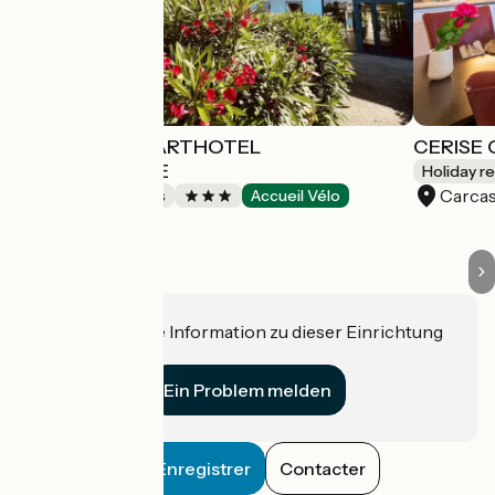
COMFORT APARTHOTEL
CERISE
CARCASSONNE
Holiday r
Carca
Holiday residences
Accueil Vélo
Carcassonne
Haben Sie eine Information zu dieser Einrichtung
für uns?
Ein Problem melden
Enregistrer
Contacter