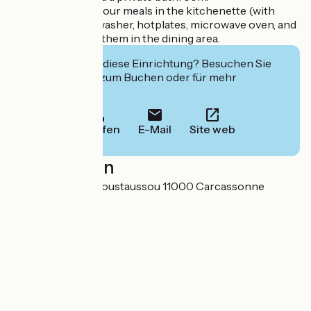
You can prepare your meals in the kitchenette (with
refrigerator, dishwasher, hotplates, microwave oven, and
dishes) and enjoy them in the dining area.
Interessiert Sie diese Einrichtung? Besuchen Sie
deren Website zum Buchen oder für mehr
Informationen.
Anrufen
E-Mail
Site web
Localisation
14 route de Villemoustaussou 11000 Carcassonne