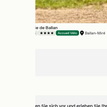
La Commanderie de Ballan
Ballan-Miré
Holiday residences
Accueil Vélo
Wählen, bereiten Sie sich vor und erleben Sie 