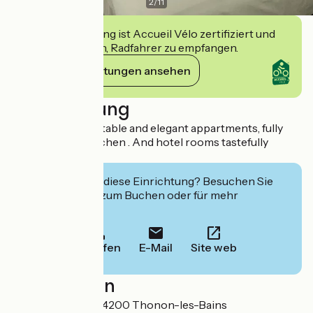
2
/
11
Diese Einrichtung ist Accueil Vélo zertifiziert und
verpflichtet sich, Radfahrer zu empfangen.
Ihre Verpflichtungen ansehen
Beschreibung
Rent of 35 confortable and elegant appartments, fully
equipped with kitchen . And hotel rooms tastefully
decorated
Interessiert Sie diese Einrichtung? Besuchen Sie
deren Website zum Buchen oder für mehr
Informationen.
Anrufen
E-Mail
Site web
Localisation
15 bis rue Vallon 74200 Thonon-les-Bains