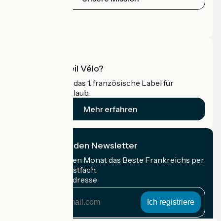
Pressebereich
Profi-Bereich
Was ist Accueil Vélo?
Accueil Vélo ist das 1. französische Label für
Radfahrer im Urlaub.
Mehr erfahren
Ich abonniere den Newsletter
Erhalten Sie jeden Monat das Beste Frankreichs per
Rad in Ihrem Postfach.
Meine E-Mail-Adresse
Meine
E-
Mail-