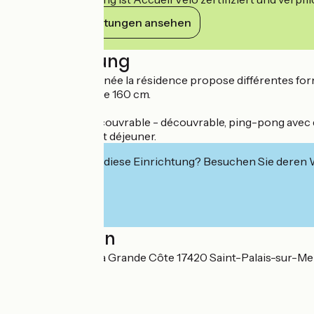
Ihre Verpflichtungen ansehen
Beschreibung
Ouverte toute l'année la résidence propose différentes form
TV écran plat, lit de 160 cm.
Piscine chauffée couvrable - découvrable, ping-pong avec 
Possibilité de petit déjeuner.
Interessiert Sie diese Einrichtung? Besuchen Sie deren
Localisation
44-46 avenue de la Grande Côte 17420 Saint-Palais-sur-Me