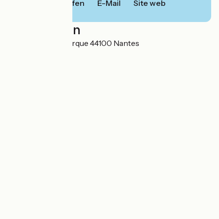
Anrufen
E-Mail
Site web
Localisation
3 allée Jacques Berque 44100 Nantes