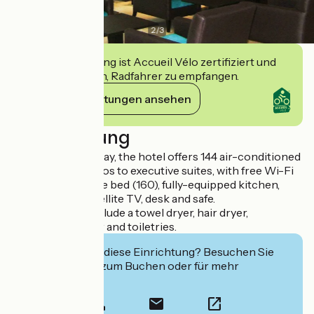
2
/
3
Diese Einrichtung ist Accueil Vélo zertifiziert und
verpflichtet sich, Radfahrer zu empfangen.
Ihre Verpflichtungen ansehen
Beschreibung
Open 24 hours a day, the hotel offers 144 air-conditioned
rooms, from studios to executive suites, with free Wi-Fi
access, queen-size bed (160), fully-equipped kitchen,
courtesy tray, satellite TV, desk and safe.
All bathrooms include a towel dryer, hair dryer,
magnifying mirror and toiletries.
Interessiert Sie diese Einrichtung? Besuchen Sie
deren Website zum Buchen oder für mehr
Informationen.