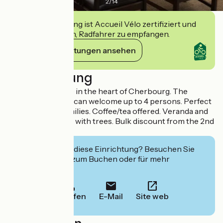
2
/
14
Diese Einrichtung ist Accueil Vélo zertifiziert und
verpflichtet sich, Radfahrer zu empfangen.
Ihre Verpflichtungen ansehen
Beschreibung
Elegant residence in the heart of Cherbourg. The
accommodations can welcome up to 4 persons. Perfect
for couples or families. Coffee/tea offered. Veranda and
courtyard planted with trees. Bulk discount from the 2nd
night.
Interessiert Sie diese Einrichtung? Besuchen Sie
deren Website zum Buchen oder für mehr
Informationen.
Anrufen
E-Mail
Site web