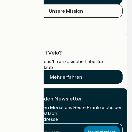
Unsere Mission
Pressebereich
Profi-Bereich
Was ist Accueil Vélo?
Accueil Vélo ist das 1. französische Label für
Radfahrer im Urlaub.
Mehr erfahren
Ich abonniere den Newsletter
Erhalten Sie jeden Monat das Beste Frankreichs per
Rad in Ihrem Postfach.
Meine E-Mail-Adresse
Meine