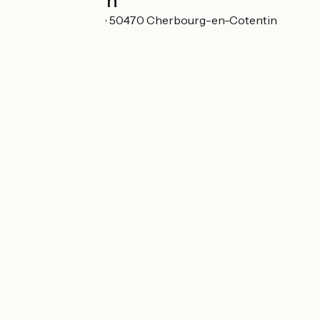
Localisation
12 rue de la Marine 50470 Cherbourg-en-Cotentin