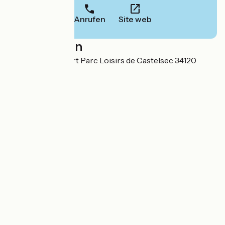
Anrufen
Site web
Localisation
Rue Louis Audibert Parc Loisirs de Castelsec 34120
Pézenas