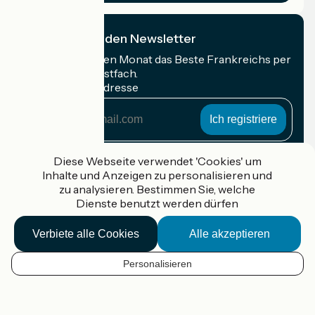
Ich abonniere den Newsletter
Erhalten Sie jeden Monat das Beste Frankreichs per
Rad in Ihrem Postfach.
Meine E-Mail-Adresse
Meine
E-
Mail-
Anmeldebedingungen
Adresse
Diese Webseite verwendet 'Cookies' um
Inhalte und Anzeigen zu personalisieren und
Gefördert im Rahmen von Destination France
zu analysieren. Bestimmen Sie, welche
Dienste benutzt werden dürfen
Verbiete alle Cookies
Alle akzeptieren
Accueil Vélo Pro
Kontakt
Personalisieren
Rechtliche Informationen
DE
Kontakt
Privacy policy
Kartenoptionen
Réalisation :
StudioJuillet
et
France Vélo Tourisme