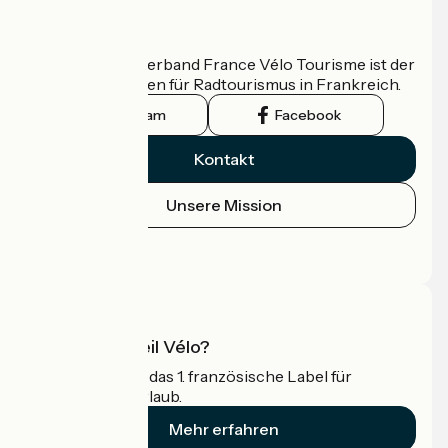
Wer sind wir?
Der nationale Verband France Vélo Tourisme ist der
offizielle Leitfaden für Radtourismus in Frankreich.
Instagram
Facebook
Kontakt
Unsere Mission
Pressebereich
Profi-Bereich
Was ist Accueil Vélo?
Accueil Vélo ist das 1. französische Label für
Radfahrer im Urlaub.
Mehr erfahren