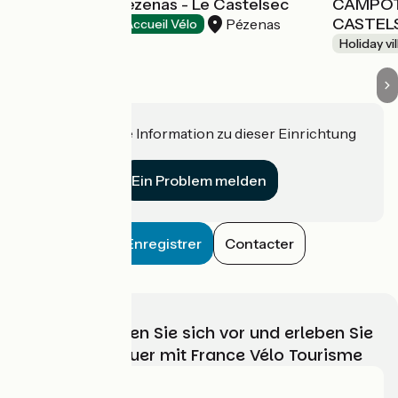
Campotel de Pézenas - Le Castelsec
CAMPOTE
CASTEL
Pézenas
Holiday villages
Accueil Vélo
Holiday vi
Haben Sie eine Information zu dieser Einrichtung
für uns?
Ein Problem melden
Enregistrer
Contacter
Wählen, bereiten Sie sich vor und erleben Sie
Ihr Radabenteuer mit France Vélo Tourisme