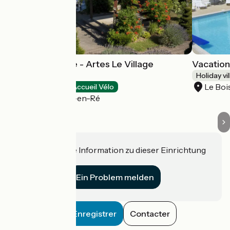
Vacation Village - Artes Le Village
Vacation
Océanique
Holiday vi
Le Boi
Holiday villages
Accueil Vélo
Le Bois-Plage-en-Ré
Haben Sie eine Information zu dieser Einrichtung
für uns?
Ein Problem melden
Enregistrer
Contacter