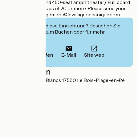
(meeting rooms and 450-seat amphitheater). Full board
is available for groups of 20 or more. Please send your
requests to hebergement@levillageoceanique.com
Interessiert Sie diese Einrichtung? Besuchen Sie
deren Website zum Buchen oder für mehr
Informationen.
Anrufen
E-Mail
Site web
Localisation
Chemin des Peux Blancs 17580 Le Bois-Plage-en-Ré