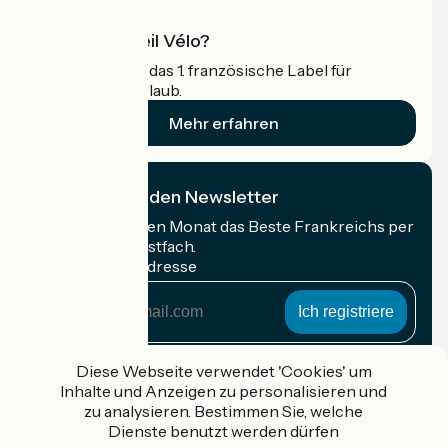
Was ist Accueil Vélo?
Accueil Vélo ist das 1. französische Label für
Radfahrer im Urlaub.
Mehr erfahren
Ich abonniere den Newsletter
Erhalten Sie jeden Monat das Beste Frankreichs per
Rad in Ihrem Postfach.
Meine E-Mail-Adresse
Meine
E-
Mail-
Anmeldebedingungen
Adresse
Diese Webseite verwendet 'Cookies' um
Inhalte und Anzeigen zu personalisieren und
Gefördert im Rahmen von Destination France
zu analysieren. Bestimmen Sie, welche
Dienste benutzt werden dürfen