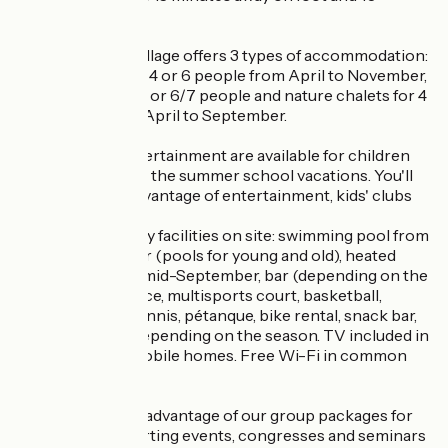
minutes by bike.
The 3* vacation village offers 3 types of accommodation:
mobile homes for 4 or 6 people from April to November,
bungalows for 4/5 or 6/7 people and nature chalets for 4
or 6 people from April to September.
Activities and entertainment are available for children
aged 4 to 11 during the summer school vacations. You'll
be able to take advantage of entertainment, kids' clubs
and family shows!
Discover the many facilities on site: swimming pool from
May to September (pools for young and old), heated
from mid-May to mid-September, bar (depending on the
season) and terrace, multisports court, basketball,
volleyball, table tennis, pétanque, bike rental, snack bar,
pizzas and food depending on the season. TV included in
bungalows and mobile homes. Free Wi-Fi in common
areas.
You can also take advantage of our group packages for
CSE, seniors, sporting events, congresses and seminars