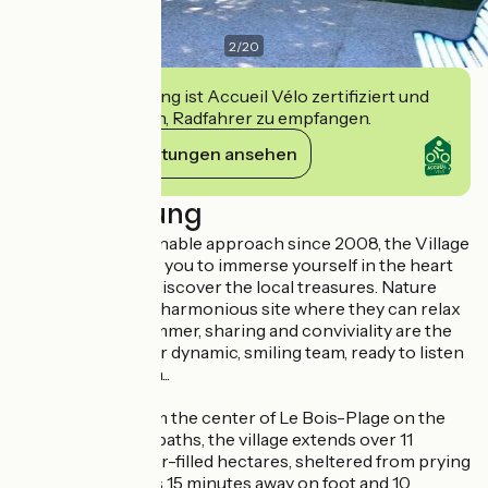
2
/
20
Diese Einrichtung ist Accueil Vélo zertifiziert und
verpflichtet sich, Radfahrer zu empfangen.
Ihre Verpflichtungen ansehen
Beschreibung
As part of a sustainable approach since 2008, the Village
Océanique invites you to immerse yourself in the heart
of the forest and discover the local treasures. Nature
lovers will enjoy a harmonious site where they can relax
and unwind. In summer, sharing and conviviality are the
watchwords of our dynamic, smiling team, ready to listen
to your every wish...
Situated 4 km from the center of Le Bois-Plage on the
edge of the cycle paths, the village extends over 11
wooded and flower-filled hectares, sheltered from prying
eyes. The beach is 15 minutes away on foot and 10