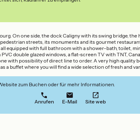
. On one side, the dock Caligny with its swing bridge, the ha
pedestrian streets, its monuments and its gourmet restaurant
quipped with full bathroom with a shower-bath, toilet, mirro
 PVC double glazed windows, a flat-screen TV with TNT, Canal +
e with possibility of direct line to order. A very high quality
 as a buffet where you will find a wide selection of fresh and v
 Website zum Buchen oder für mehr Informationen.
Anrufen
E-Mail
Site web