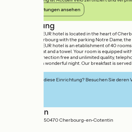
Ihre Verpflichtungen ansehen
Beschreibung
The AMBASSADEUR hotel is located in the heart of Cherbourg
the center of Cherbourg with the parking Notre Dame, the 
The AMBASSADEUR hotel is an etablishment of 40 rooms all e
slippers, a bath mat and a towel. Your room is equipped with
with wireless connection free and unlimited quality, telephon
here to offer you a wonderful night. Our breakfast is served
marina.
Interessiert Sie diese Einrichtung? Besuchen Sie deren
Localisation
22 quai de Caligny 50470 Cherbourg-en-Cotentin