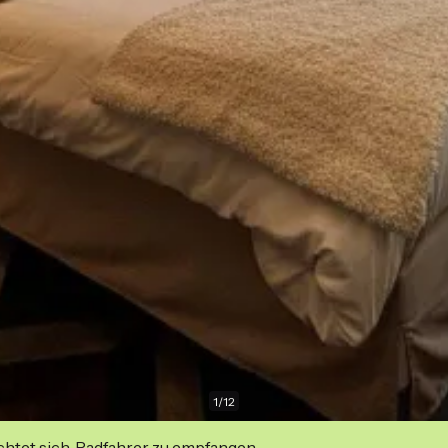
1
/
12
ichtet sich, Radfahrer zu empfangen.