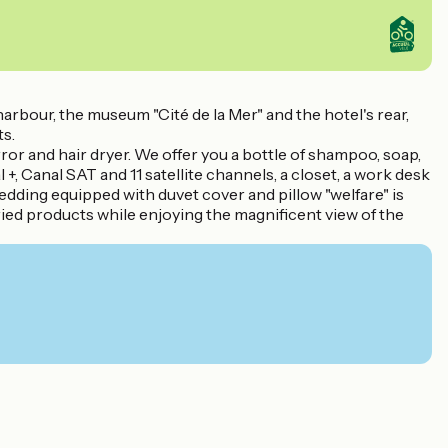
rbour, the museum "Cité de la Mer" and the hotel's rear,
s.
r and hair dryer. We offer you a bottle of shampoo, soap,
, Canal SAT and 11 satellite channels, a closet, a work desk
 bedding equipped with duvet cover and pillow "welfare" is
aried products while enjoying the magnificent view of the