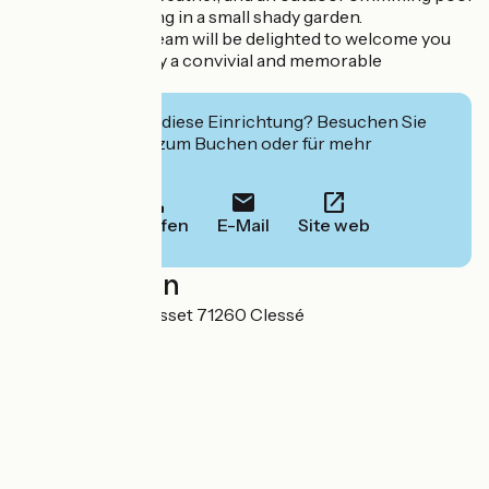
(in season) nestling in a small shady garden.
Our multilingual team will be delighted to welcome you
and help you enjoy a convivial and memorable
experience.
Interessiert Sie diese Einrichtung? Besuchen Sie
deren Website zum Buchen oder für mehr
Informationen.
Anrufen
E-Mail
Site web
Localisation
365 Route du Rousset 71260 Clessé