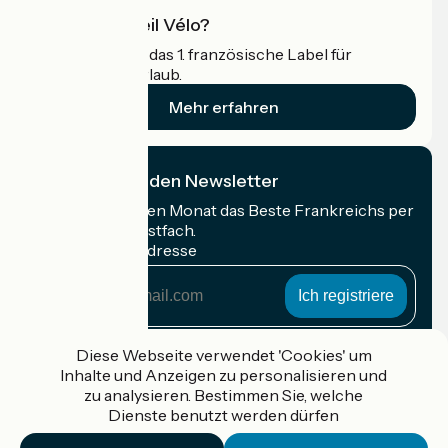
Was ist Accueil Vélo?
Accueil Vélo ist das 1. französische Label für
Radfahrer im Urlaub.
Mehr erfahren
Ich abonniere den Newsletter
Erhalten Sie jeden Monat das Beste Frankreichs per
Rad in Ihrem Postfach.
Meine E-Mail-Adresse
Meine
E-
Mail-
Anmeldebedingungen
Adresse
Diese Webseite verwendet 'Cookies' um
Inhalte und Anzeigen zu personalisieren und
Gefördert im Rahmen von Destination France
zu analysieren. Bestimmen Sie, welche
Dienste benutzt werden dürfen