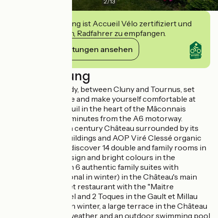
2
/
13
Diese Einrichtung ist Accueil Vélo zertifiziert und
verpflichtet sich, Radfahrer zu empfangen.
Ihre Verpflichtungen ansehen
Beschreibung
In Clessé, Burgundy, between Cluny and Tournus, set
down your luggage and make yourself comfortable at
Château de Besseuil in the heart of the Mâconnais
vineyards, just 10 minutes from the A6 motorway.
Discover this 16th century Château surrounded by its
refurbished outbuildings and AOP Viré Clessé organic
vineyard. You will discover 14 double and family rooms in
contemporary design and bright colours in the
Outbuildings, then 6 authentic family suites with
fireplaces (functional in winter) in the Château's main
building, a gourmet restaurant with the "Maitre
Restaurateur" label and 2 Toques in the Gault et Millau
Guide, a cosy bar in winter, a large terrace in the Château
courtyard in fine weather, and an outdoor swimming pool