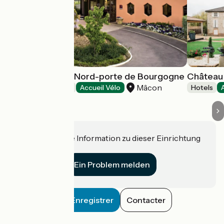
Novotel Mâcon Nord-porte de Bourgogne
Château 
Mâcon
Hotels
Accueil Vélo
Hotels
Haben Sie eine Information zu dieser Einrichtung
für uns?
Ein Problem melden
Enregistrer
Contacter