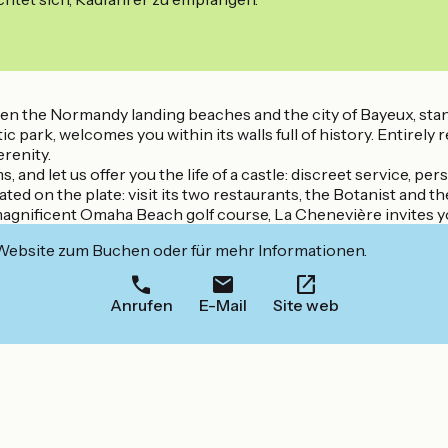
een the Normandy landing beaches and the city of Bayeux, stan
 park, welcomes you within its walls full of history. Entirely 
erenity.
 and let us offer you the life of a castle: discreet service, p
ed on the plate: visit its two restaurants, the Botanist and t
e magnificent Omaha Beach golf course, La Chenevière invites 
 Website zum Buchen oder für mehr Informationen.
Anrufen
E-Mail
Site web