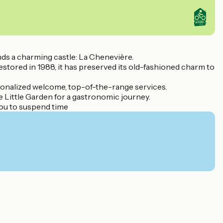
ds a charming castle: La Chenevière.
restored in 1988, it has preserved its old-fashioned charm to
ersonalized welcome, top-of-the-range services.
he Little Garden for a gastronomic journey.
you to suspend time