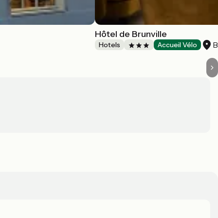
Hôtel de Brunville
B
Hotels
Accueil Vélo