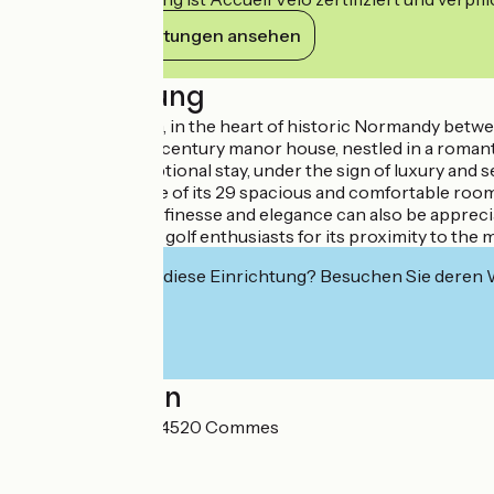
Ihre Verpflichtungen ansehen
Beschreibung
In Port-en-Bessin, in the heart of historic Normandy betw
This ancient 18th century manor house, nestled in a romantic
offer you an exceptional stay, under the sign of luxury and s
Settle down in one of its 29 spacious and comfortable rooms,
At La Chenevière, finesse and elegance can also be appreciat
Very popular with golf enthusiasts for its proximity to th
Interessiert Sie diese Einrichtung? Besuchen Sie deren
Localisation
Lieu-dit Escures 14520 Commes