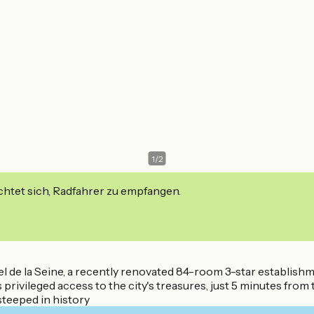
1
/
2
ichtet sich, Radfahrer zu empfangen.
l de la Seine, a recently renovated 84-room 3-star establishm
 privileged access to the city's treasures, just 5 minutes from 
teeped in history