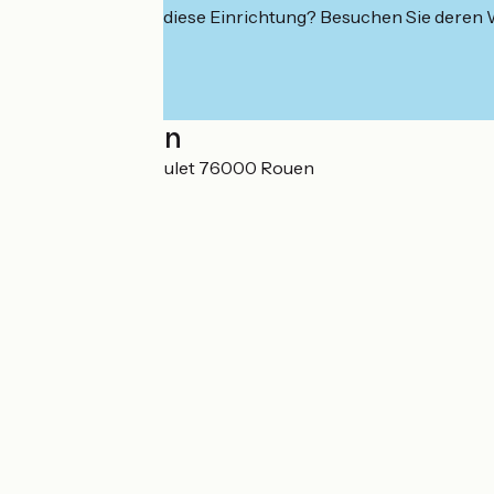
Interessiert Sie diese Einrichtung? Besuchen Sie deren
Localisation
14 Quai Gaston Boulet 76000 Rouen