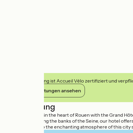
Diese Einrichtung ist Accueil Vélo zertifiziert und verpfl
Ihre Verpflichtungen ansehen
Beschreibung
Immerse yourself in the heart of Rouen with the Grand Hôte
Ideally located along the banks of the Seine, our hotel offers
Come and soak up the enchanting atmosphere of this city s