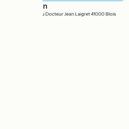
Localisation
SARL 31 avenue du Docteur Jean Laigret 41000 Blois