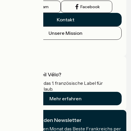
Instagram
Facebook
Kontakt
Unsere Mission
Pressebereich
Profi-Bereich
Was ist Accueil Vélo?
Accueil Vélo ist das 1. französische Label für
Radfahrer im Urlaub.
Mehr erfahren
Ich abonniere den Newsletter
Erhalten Sie jeden Monat das Beste Frankreichs per