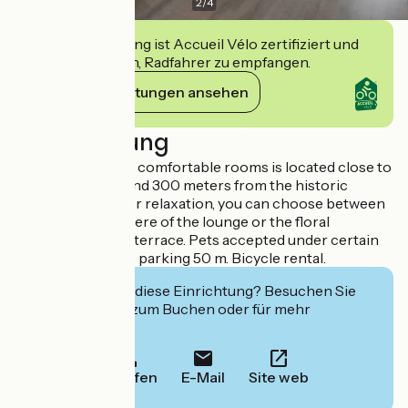
2
/
4
Diese Einrichtung ist Accueil Vélo zertifiziert und
verpflichtet sich, Radfahrer zu empfangen.
Ihre Verpflichtungen ansehen
Beschreibung
This hotel with 29 comfortable rooms is located close to
the train station and 300 meters from the historic
center of Blois. For relaxation, you can choose between
the cozy atmosphere of the lounge or the floral
decoration of the terrace. Pets accepted under certain
conditions. Public parking 50 m. Bicycle rental.
Interessiert Sie diese Einrichtung? Besuchen Sie
deren Website zum Buchen oder für mehr
Informationen.
Anrufen
E-Mail
Site web