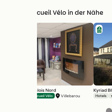
Weitere Accueil Vélo in der Nähe
Hôtel Le Cosy Blois Nord
Kyriad Bl
Villebarou
Hotels
Accueil Vélo
Hotels