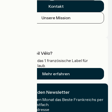
Kontakt
Unsere Mission
Pressebereich
Profi-Bereich
Was ist Accueil Vélo?
Accueil Vélo ist das 1. französische Label für
Radfahrer im Urlaub.
Mehr erfahren
Ich abonniere den Newsletter
Erhalten Sie jeden Monat das Beste Frankreichs per
Rad in Ihrem Postfach.
Meine E-Mail-Adresse