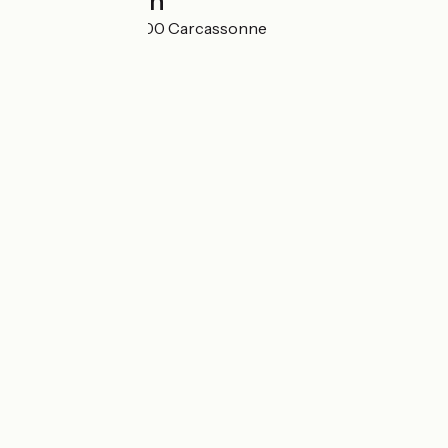
Localisation
18 rue Tourtel 11000 Carcassonne