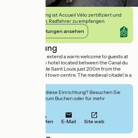
2
/
8
Diese Einrichtung ist Accueil Vélo zertifiziert und
verpflichtet sich, Radfahrer zu empfangen.
Ihre Verpflichtungen ansehen
Beschreibung
Sylvia and Ludovic extend a warm welcome to guests at
this family-friendly hotel located between the Canal du
Midi and the Bastide Saint Louis just 200m from the
railway station and town centre. The medieval citadel is a
few minutes away.
Interessiert Sie diese Einrichtung? Besuchen Sie
deren Website zum Buchen oder für mehr
Informationen.
Anrufen
E-Mail
Site web