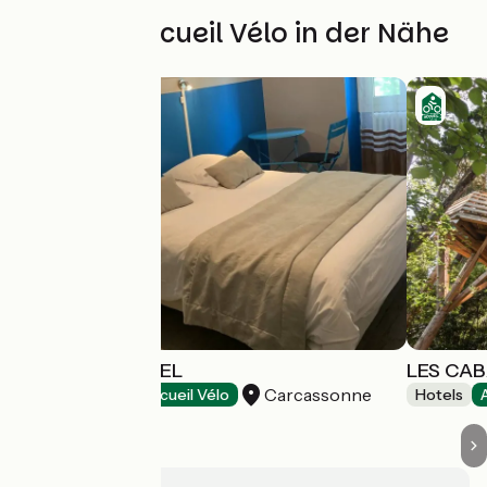
Weitere Accueil Vélo in der Nähe
AU ROYAL HÔTEL
LES CAB
Carcassonne
Hotels
Accueil Vélo
Hotels