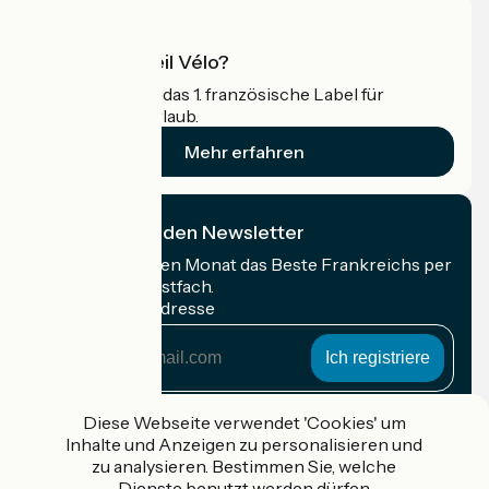
Was ist Accueil Vélo?
Accueil Vélo ist das 1. französische Label für
Radfahrer im Urlaub.
Mehr erfahren
Ich abonniere den Newsletter
Erhalten Sie jeden Monat das Beste Frankreichs per
Rad in Ihrem Postfach.
Meine E-Mail-Adresse
Meine
E-
Mail-
Anmeldebedingungen
Adresse
Diese Webseite verwendet 'Cookies' um
Inhalte und Anzeigen zu personalisieren und
Gefördert im Rahmen von Destination France
zu analysieren. Bestimmen Sie, welche
Dienste benutzt werden dürfen