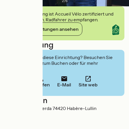
2
/
6
Diese Einrichtung ist Accueil Vélo zertifiziert und
verpflichtet sich, Radfahrer zu empfangen.
Ihre Verpflichtungen ansehen
Beschreibung
Interessiert Sie diese Einrichtung? Besuchen Sie
deren Website zum Buchen oder für mehr
Informationen.
Anrufen
E-Mail
Site web
Localisation
1259 route Valla Verda 74420 Habère-Lullin